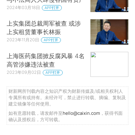
2024年03月18日
APP打开
上实集团总裁周军被查 或涉
上实租赁董事长林振
2023年11月20日
APP打开
上海医药集团掀反腐风暴 4名
高管涉嫌违法被查
2023年09月02日
APP打开
财新网所刊载内容之知识产权为财新传媒及/或相关权利人
专属所有或持有。未经许可，禁止进行转载、摘编、复制及
建立镜像等任何使用。
如有意愿转载，请发邮件至
hello@caixin.com
，获得书面
确认及授权后，方可转载。