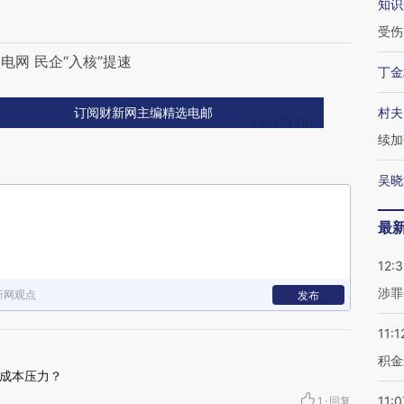
知识
受伤
网 民企“入核”提速
丁金
村夫
订阅财新网主编精选电邮
续加
吴晓
最
12:
涉罪
新网观点
发布
11:1
积金
成本压力？
11:0
1
·
回复