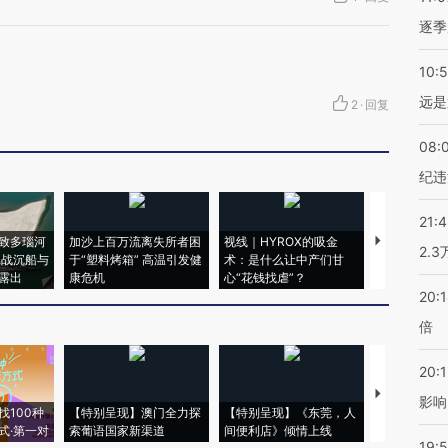
逐季
10:
远是
2
·
回复
08:
纪违
21:
致多瑙河
加沙上百万流离失所者困
视线｜HYROX的吸金
马航飞行员
2.
二战沉船与
于“塑料烤箱” 高温引发健
术：是什么让中产们甘
粒摇头丸 尿
露出
康危机
心“花钱找虐”？
毒品
20:
倍
20:1
【推广】走
影响
找100种
【特别呈现】澳门全力探
【特别呈现】《东莞，人
会，让数智科
式·第一对
索葡语国家新渠道
间便利店》倾情上线
业
19:5