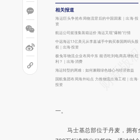
相关报道
海运巨头争抢布局物流背后的中国因素｜出海·投
资
航运公司挺涨集装箱运价 海运又现“爆舱”行情
中远海运1.1亿美元从李嘉诚手中购买泰国两码头股
权｜出海·投资
极兔等物流企业布局中东 能否吃到电商高增长红
利？｜出海·消费
海运转型的两难：如何兼顾绿色雄心与经济效益
国航集团布局海外站点 力推物流出海工程｜出海·
投资
一。
马士基总部位于丹麦，拥有全