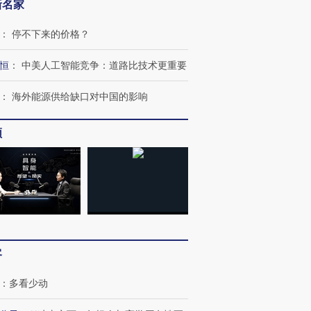
新名家
：
停不下来的价格？
恒
：
中美人工智能竞争：道路比技术更重要
：
海外能源供给缺口对中国的影响
频
客
：
多看少动