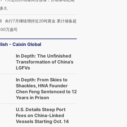
多久
8
央行7月继续增持近20吨黄金 累计储备超
600万盎司
lish - Caixin Global
In Depth: The Unfinished
Transformation of China’s
LGFVs
In Depth: From Skies to
Shackles, HNA Founder
Chen Feng Sentenced to 12
Years in Prison
U.S. Details Steep Port
Fees on China-Linked
Vessels Starting Oct. 14