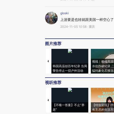
gloski
上游要是也转就跟美国一样空心了
2024-11-05 10:58 · 重庆
图片推荐
视线｜极端高温
韩国高温创百年纪录 当局
水位跌破纪录 
警告停止一切户外活动
猛犸象化石接连
视听推荐
【不唯一答案】不止“养
【特别呈现】寻
老”
有意思的生活方