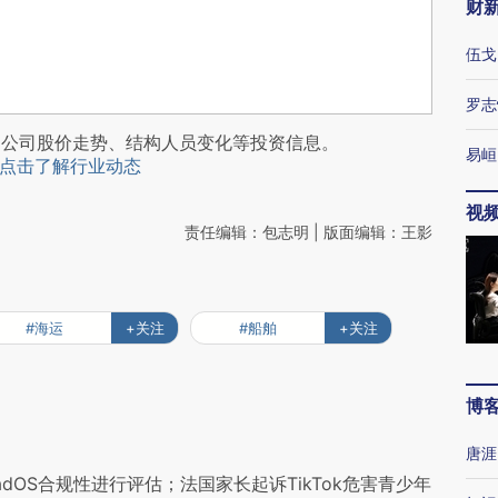
财
伍戈
罗志
阅公司股价走势、结构人员变化等投资信息。
易峘
点击了解行业动态
视
责任编辑：包志明 | 版面编辑：王影
#海运
+关注
#船舶
+关注
博
唐涯
dOS合规性进行评估；法国家长起诉TikTok危害青少年