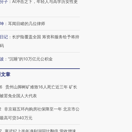
分子
：
AI冲击之下，年轻人与高学历女性更
坤
：
耳闻目睹的几位律师
日记
：
长护险覆盖全国 筹资和服务给予将持
码
波
：
“沉睡”的10万亿元公积金
新文章
36
贵州山脚树矿难致16人死亡近三年 矿长
被罢免全国人大代表
2
非京籍五环内购房社保降至一年 北京市公
最高可贷340万元
7
寒武纪上半年净利润同比翻倍 营收增速