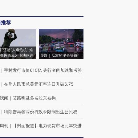
辑推荐
侵”还是“人道危机” 难
撕裂西班牙飞地休达
显影｜瓜农的漫长等待
｜
宇树发行市值610亿 先行者的加速和考验
｜
在岸人民币兑美元汇率连日升破6.75
我闻
｜
艾路明及多名股东被拘
｜
特朗普再签两份行政令限制出生公民权
周刊
｜
【封面报道】电力现货市场元年突进