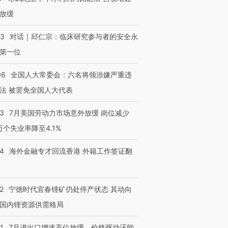
放缓
53
对话｜邱仁宗：临床研究参与者的安全永
第一位
06
全国人大常委会：六名将领涉嫌严重违
法 被罢免全国人大代表
43
7月美国劳动力市场意外放缓 岗位减少
跨国走私7万
视线｜被称为“蟑螂”的印
视线｜“入侵”还是“人道危
3万个失业率降至4.1%
检体内含3种
度Z世代 用街头抗争将教
机”？难民潮撕裂西班牙
秘鲁纳斯
育部长拱下台
飞地休达
13人遇难
14
海外金融专才回流香港 外籍工作签证翻
2
宁德时代宜春锂矿仍处停产状态 其动向
进第四届链博
【商旅对话】华住集团
国内锂资源供需格局
技“链”接产
【特别呈现】寻找100种
CFO：不靠规模取胜，华
【特别呈
有意思的生活方式·第三对
住三大增长引擎是什么？
有意思的
1
7月进出口增速高位放缓，价格驱动还能