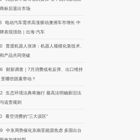
商标后退出市场
6
电动汽车需求高涨驱动澳洲车市增长 中
牌表现强劲｜出海·汽车
OX的吸金
马航飞行员跨国走私7万
视线｜被称为“蟑螂”的印
让中产们甘
00
普渡机器人张涛：机器人规模化靠技术、
粒摇头丸 尿检体内含3种
度Z世代 用街头抗争将教
秘鲁纳斯
”？
毒品
育部长拱下台
13人遇难
和产品共同突破
56
财新调查｜7月消费或有反弹、出口维持
 受哪些因素带动？
进第四届链博
【商旅对话】华住集团
42
生态环境法典将施行 最高法明确新旧法
技“链”接产
【特别呈现】寻找100种
CFO：不靠规模取胜，华
【特别呈
有意思的生活方式·第三对
住三大增长引擎是什么？
有意思的
与追责规则
0
看空消费的“三大误区”
59
中东局势催化东南亚能源焦虑 多国出台
新政加速转型