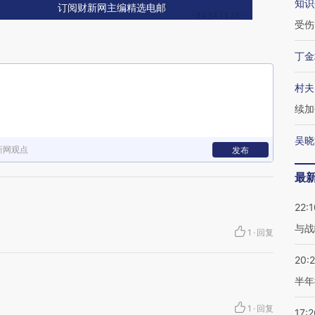
知识
订阅财新网主编精选电邮
受伤
丁金
村夫
续加
吴晓
新网观点
发布
最
22:1
与战
1
·
回复
20:
半年
1
·
回复
17:2