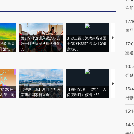
注册
17:1
国品
西班牙休达进入紧急状态
加沙上百万流离失所者困
视线｜HYR
纪录 当局
数千非法移民从摩洛哥闯
于“塑料烤箱” 高温引发健
术：是什么
17:
外活动
入
康危机
心“花钱找虐
渠道
16:
强劲
【推广】走
16:
找100种
【特别呈现】澳门全力探
【特别呈现】《东莞，人
会，让数智科
式·第一对
索葡语国家新渠道
间便利店》倾情上线
业
衔接
15:1
14:
光伏