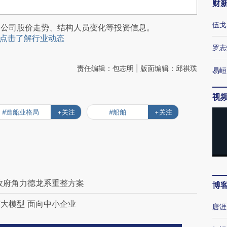
财
伍戈
阅公司股价走势、结构人员变化等投资信息。
点击了解行业动态
罗志
责任编辑：包志明 | 版面编辑：邱祺璞
易峘
视
#造船业格局
+关注
#船舶
+关注
政府角力德龙系重整方案
博
大模型 面向中小企业
唐涯