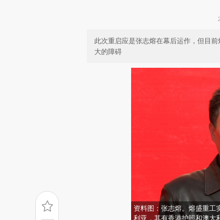
此次重启应是张志熔在幕后运作，但目前熔
大的障碍
资料图：张志熔。熔盛重工
利亚，其有香港护照和澳大