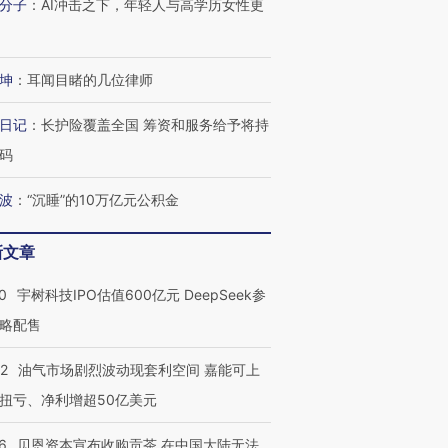
分子
：
AI冲击之下，年轻人与高学历女性更
坤
：
耳闻目睹的几位律师
日记
：
长护险覆盖全国 筹资和服务给予将持
码
波
：
“沉睡”的10万亿元公积金
新文章
0
宇树科技IPO估值600亿元 DeepSeek参
略配售
22
油气市场剧烈波动现套利空间 嘉能可上
扭亏、净利增超50亿美元
6
贝恩资本宣布收购贡茶 在中国大陆无法