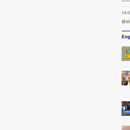
14:
撬动
Eng