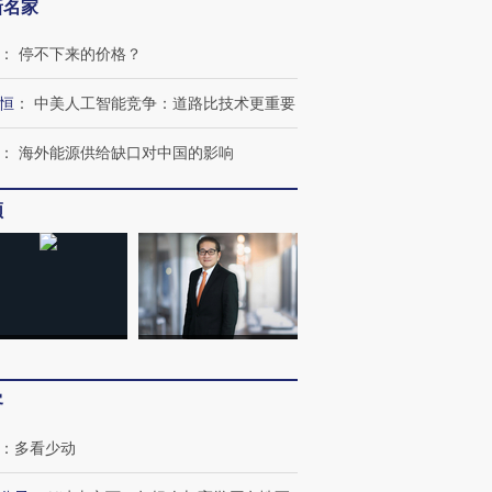
新名家
：
停不下来的价格？
恒
：
中美人工智能竞争：道路比技术更重要
：
海外能源供给缺口对中国的影响
频
客
：
多看少动