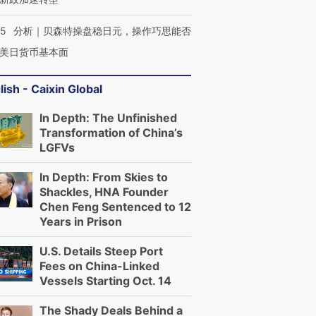
05
分析｜贝森特操盘稳日元，操作巧思能否
美日货币基本面
lish - Caixin Global
In Depth: The Unfinished
Transformation of China’s
LGFVs
In Depth: From Skies to
Shackles, HNA Founder
Chen Feng Sentenced to 12
Years in Prison
U.S. Details Steep Port
Fees on China-Linked
Vessels Starting Oct. 14
The Shady Deals Behind a