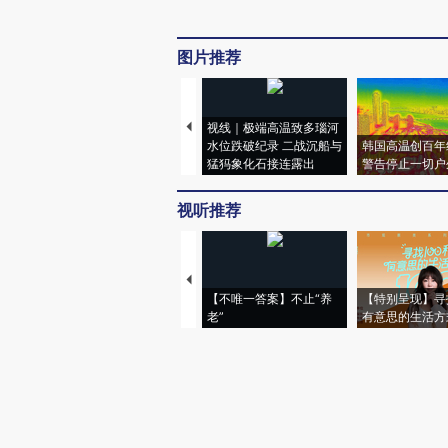
图片推荐
视线｜极端高温致多瑙河
水位跌破纪录 二战沉船与
韩国高温创百年
猛犸象化石接连露出
警告停止一切户
视听推荐
【不唯一答案】不止“养
【特别呈现】寻
老”
有意思的生活方