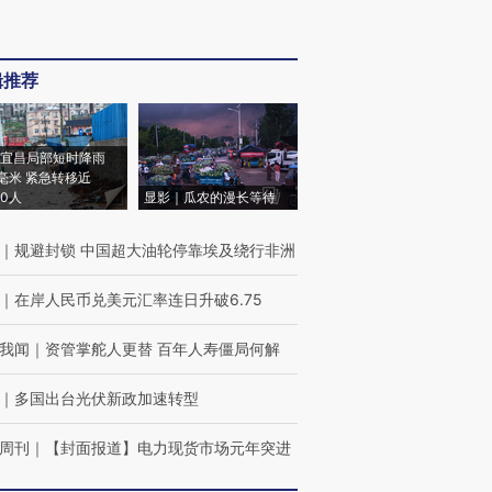
辑推荐
宜昌局部短时降雨
8毫米 紧急转移近
00人
显影｜瓜农的漫长等待
｜
规避封锁 中国超大油轮停靠埃及绕行非洲
｜
在岸人民币兑美元汇率连日升破6.75
我闻
｜
资管掌舵人更替 百年人寿僵局何解
｜
多国出台光伏新政加速转型
周刊
｜
【封面报道】电力现货市场元年突进