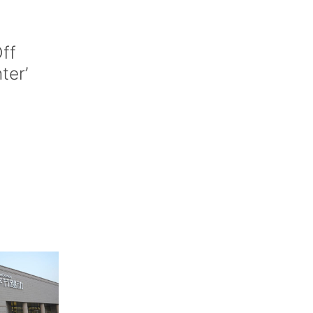
ff
nter’