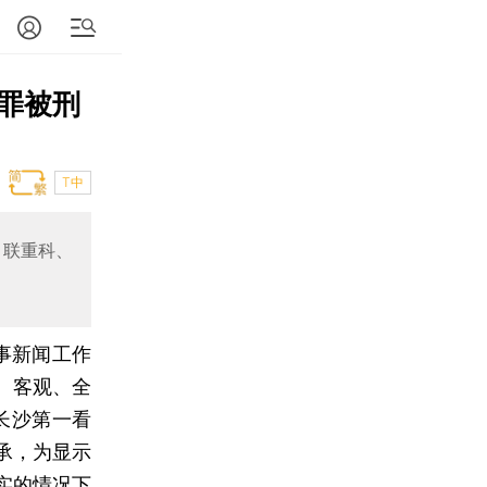
罪被刑
T中
中联重科、
事新闻工作
、客观、全
长沙第一看
承，为显示
实的情况下