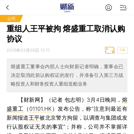
公司
重组人王平被拘 熔盛重工取消认购
协议
2015年03月05日 13:11
T中
熔盛重工董事会内部人士向财新记者明确，董事会已
决定取消此前认购权证的发行，并准备引入第三方战
略投资人和财务投资人重组造船业务
【财新网】（记者 包志明）
3月4日晚间，
熔
盛重工
（
01101.HK
）发布公告，称“注意到最近有
新闻报道
王平
被北京警方拘留，以调查与集团或发
行认股权证无关的事宜”；并称，公司并不掌握详