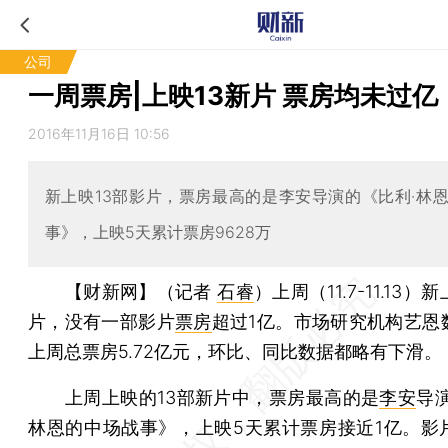
公司
一周票房|上映13新片 票房均未过亿
2016年11月16日 10:56
新上映13部影片，票房最高的是李安导演的《比利·林
事》，上映5天累计票房9628万
【财新网】（记者
石睿
）
上周（11.7-11.13）
片，没有一部影片
票房
超过1亿。市场研究机构艺恩
上周总票房5.72亿元，环比、同比数据都略有下滑。
上周上映的13部新片中，票房最高的是
李安
导
林恩的中场战事》，上映5天累计票房接近1亿。影