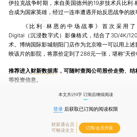
伊拉克战争时期，来自美国德州的19岁技术兵比利·
合成为国家英雄，经过一连串遭遇开始反思战争的故
《比利·林恩的中场战事》首次采用了Imme
Digital（沉浸数字式）影像格式，结合了3D/4K/12
术。博纳国际影城朝阳门店作为北京唯一可以用上述
映该片的影院，将票价定到了288元一张，堪称“天价
推荐进入
财新数据库
，可随时查阅公司股价走势、结
等投资信息。
财新机器人产业指数(RII)已发布，
点击了解行业动态
本文共计0字 订阅后继续阅读
登录
后获取已订阅的阅读权限
财新通会员
订阅/会员升级
可畅读全文