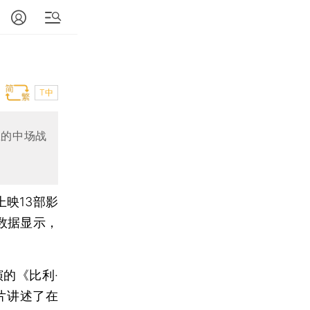
T中
恩的中场战
新上映13部影
数据显示，
演的《比利·
片讲述了在