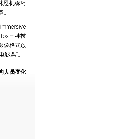
林恩机缘巧
事。
rsive
0fps三种技
影像格式放
电影票”。
构人员变化