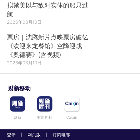
拟禁美以与敌对实体的船只过
航
2026年08月10日
票房｜沈腾新片点映票房破亿
《欢迎来龙餐馆》空降迎战
《奥德赛》(含视频)
2026年08月10日
财新移动
财新
财新周刊
Caixin
登录
网页版
订阅电邮
|
|