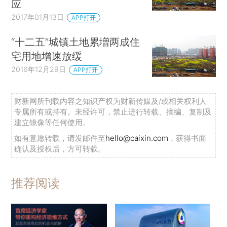
应
2017年01月13日
APP打开
“十二五”城镇土地累増两成住
宅用地增速放缓
2016年12月29日
APP打开
财新网所刊载内容之知识产权为财新传媒及/或相关权利人
专属所有或持有。未经许可，禁止进行转载、摘编、复制及
建立镜像等任何使用。
如有意愿转载，请发邮件至
hello@caixin.com
，获得书面
确认及授权后，方可转载。
推荐阅读