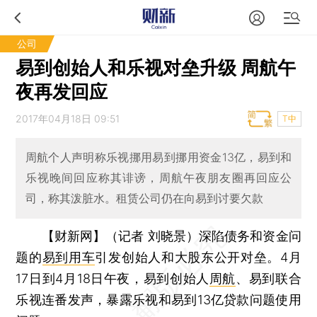
公司
易到创始人和乐视对垒升级 周航午
夜再发回应
2017年04月18日 09:51
T中
周航个人声明称乐视挪用易到挪用资金13亿，易到和
乐视晚间回应称其诽谤，周航午夜朋友圈再回应公
司，称其泼脏水。租赁公司仍在向易到讨要欠款
【财新网】（记者 刘晓景）
深陷债务和资金问
题的
易到用车
引发创始人和大股东公开对垒。4月
17日到4月18日午夜，易到创始人
周航
、易到联合
乐视连番发声，暴露乐视和易到13亿贷款问题使用