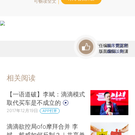
可畅读全文
责任编辑：屈运栩
首席赞赏官
版面编辑：刘潇
虚位以待
相关阅读
【一语道破】李斌：滴滴模式
取代买车是不成立的
2017年12月19日
APP打开
滴滴欲控局ofo摩拜合并 李
斌、戴威如何反制？｜共享单