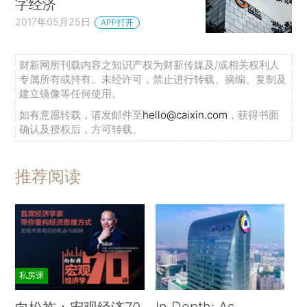
字经济
2017年05月25日
APP打开
财新网所刊载内容之知识产权为财新传媒及/或相关权利人
专属所有或持有。未经许可，禁止进行转载、摘编、复制及
建立镜像等任何使用。
如有意愿转载，请发邮件至
hello@caixin.com
，获得书面
确认及授权后，方可转载。
推荐阅读
私房课
In Depth: As