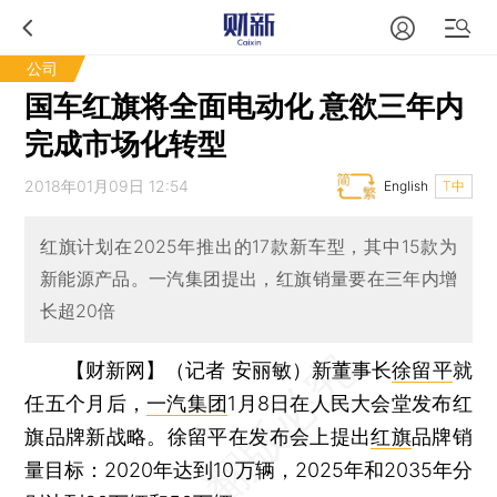
公司
国车红旗将全面电动化 意欲三年内
完成市场化转型
2018年01月09日 12:54
English
T中
红旗计划在2025年推出的17款新车型，其中15款为
新能源产品。一汽集团提出，红旗销量要在三年内增
长超20倍
【财新网】（记者 安丽敏）
新董事长
徐留平
就
任五个月后，
一汽集团
1月8日在人民大会堂发布红
旗品牌新战略。徐留平在发布会上提出
红旗
品牌销
量目标：2020年达到10万辆，2025年和2035年分