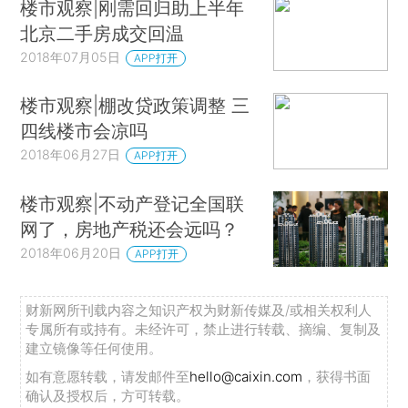
楼市观察|刚需回归助上半年
北京二手房成交回温
2018年07月05日
APP打开
楼市观察|棚改贷政策调整 三
四线楼市会凉吗
2018年06月27日
APP打开
楼市观察|不动产登记全国联
网了，房地产税还会远吗？
2018年06月20日
APP打开
财新网所刊载内容之知识产权为财新传媒及/或相关权利人
专属所有或持有。未经许可，禁止进行转载、摘编、复制及
建立镜像等任何使用。
如有意愿转载，请发邮件至
hello@caixin.com
，获得书面
确认及授权后，方可转载。