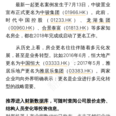
最新一起更名案例发生于7月13日，中骏置业
宣布正式更名为
中骏集团
（
01966.HK
）。此前，
时代中国控股（
01233.HK
）、
龙湖集团
（
00960.HK
）、
合景泰富
（
01813.HK
）等多家知
名房企，都在2018年完成或启动了更名工作。
从历史上看，房企更名往往伴随着多元化发
展，甚至是业务转型。比如2016年6月，恒大地产
更名为
中国恒大
（
03333.HK
）；2017年5月，雅
居乐地产更名为
雅居乐集团
（
03383.HK
）。两家
企业均向外界明确表示：更名是企业进行多元化转
型的战略需要。
推荐进入
财新数据库
，可随时查阅公司股价走势、
结构人员变化等投资信息。