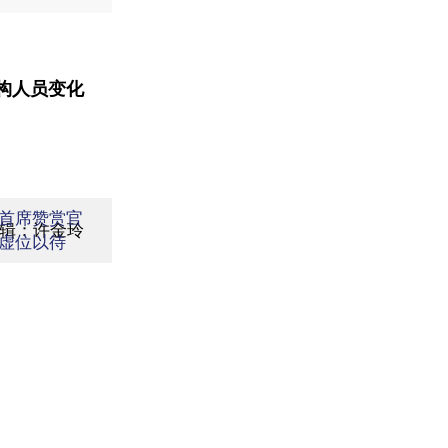
构人员变化
首席赞赏官
编辑：许金玲
虚位以待