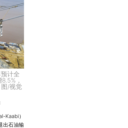
年预计全
8.5%，
图/视觉
C
Kaabi）
月退出石油输