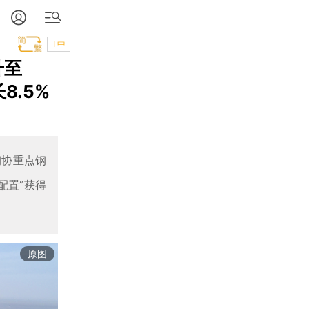
T中
升至
8.5%
钢协重点钢
配置”获得
原图