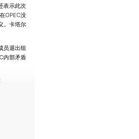
还表示此次
OPEC没
义。卡塔尔
成员退出组
C内部矛盾
%