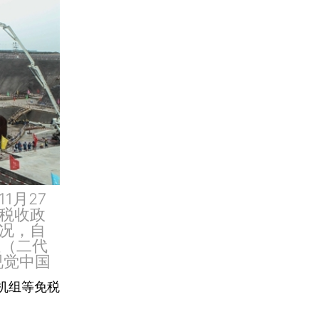
1月27
税收政
况，自
组（二代
视觉中国
机组等免税