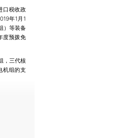
进口税收政
9年1月1
组）等装备
年度预拨免
组，三代核
电机组的支