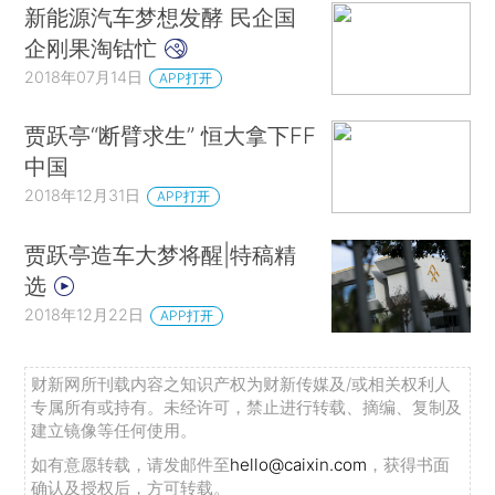
新能源汽车梦想发酵 民企国
企刚果淘钴忙
2018年07月14日
APP打开
贾跃亭“断臂求生” 恒大拿下FF
中国
2018年12月31日
APP打开
贾跃亭造车大梦将醒|特稿精
选
2018年12月22日
APP打开
财新网所刊载内容之知识产权为财新传媒及/或相关权利人
专属所有或持有。未经许可，禁止进行转载、摘编、复制及
建立镜像等任何使用。
如有意愿转载，请发邮件至
hello@caixin.com
，获得书面
确认及授权后，方可转载。