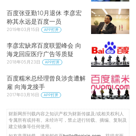
百度张亚勤10月退休 李彦宏
称其永远是百度一员
2019年03月15日
APP打开
李彦宏缺席百度联盟峰会 向
海龙回应医疗广告等质疑
2018年05月23日
APP打开
百度糯米总经理曾良涉贪遭解
雇 向海龙接手
2017年03月16日
APP打开
财新网所刊载内容之知识产权为财新传媒及/或相关权利人
专属所有或持有。未经许可，禁止进行转载、摘编、复制及
建立镜像等任何使用。
如有意愿转载，请发邮件至
hello@caixin.com
，获得书面