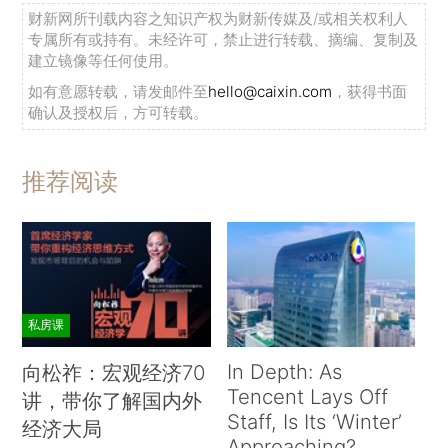
财新网所刊载内容之知识产权为财新传媒及/或相关权利人
专属所有或持有。未经许可，禁止进行转载、摘编、复制及
建立镜像等任何使用。
如有意愿转载，请发邮件至
hello@caixin.com
，获得书面
确认及授权后，方可转载。
推荐阅读
私房课
In Depth: As
向松祚：宏观经济70
Tencent Lays Off
讲，带你了解国内外
Staff, Is Its ‘Winter’
经济大局
Approaching?