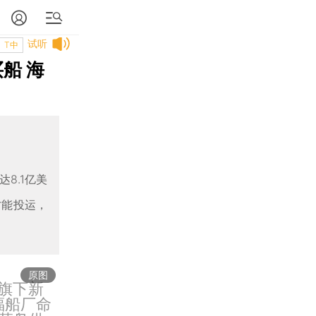
试听
T中
船 海
8.1亿美
才能投运，
原图
g）旗下新
福船厂命