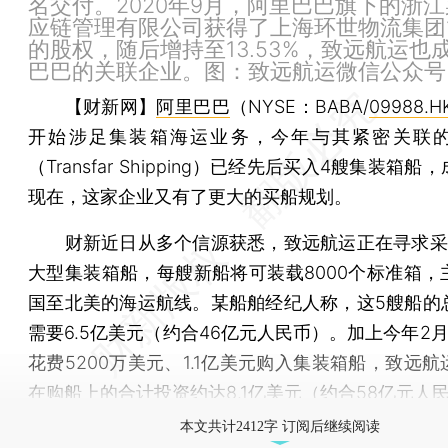
名交付。2020年9月，阿里巴巴旗下的浙
应链管理有限公司获得了上海环世物流集团10
的股权，随后增持至13.53%，致远航运也
巴巴的关联企业。图：致远航运微信公众号
【财新网】
阿里巴巴
（NYSE：BABA/
09988.H
开始涉足集装箱海运业务，今年与其紧密关联
（Transfar Shipping）已经先后买入4艘集装箱
现在，这家企业又有了更大的买船规划。
财新近日从多个信源获悉，致远航运正在寻求采
大型集装箱船，每艘新船将可装载8000个标准箱，
国至北美的海运航线。某船舶经纪人称，这5艘船的
需要6.5亿美元（约合46亿元人民币）。加上今年2
花费5200万美元、1.1亿美元购入集装箱船，致远
在购船上的合计投资约达8.1亿美元（约合58亿元人
本文共计2412字 订阅后继续阅读