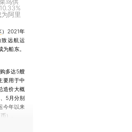
江菜鸟供
.33%
成为阿里
K
）2021年
的致远航运
船，成为船东。
购多达5艘
主要用于中
总造价大概
月、5月分别
航运今年以来
民币）。