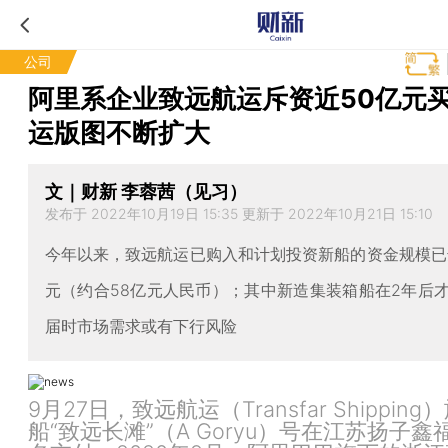
公司
阿里系企业致远航运斥资近50亿元买
运版图不断扩大
文｜财新 李蓉茜（见习）
发布于 2022年10月19日 15:35 更新于 2022年10月21日 15:10
今年以来，致远航运已购入和计划投资新船的资金规模已达
元（约合58亿元人民币）；其中新造集装箱船在2年后
届时市场需求或有下行风险
9月27日，致远航运（Transfar Shippin
船“致远长滩”（A Goryu）号在江苏扬子鑫