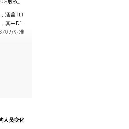
”）30%股权。
涵盖TLT
，其中D1-
70万标准
构人员变化