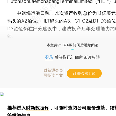
HutchisonLaemchabangTerminalLimited（“HLT
中远海运港口称，此次资产收购总价为1.1亿美元，
码头的A2泊位、HLT码头的A3、C1-C2及D1-D3泊位
D3泊位仍在部分建设中，建成投产后年处理能力约6
箱。
本文共计1321字 订阅后继续阅读
登录
后获取已订阅的阅读权限
财新通会员
订阅/会员升级
可畅读全文
推荐进入
财新数据库
，可随时查阅公司股价走势、结
等投资信息。