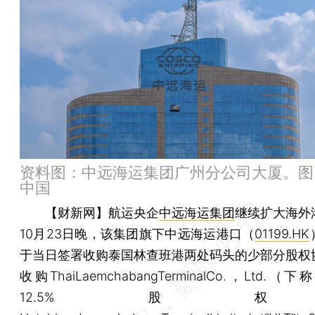
资料图：中远海运集团广州分公司大厦。图
中国
【财新网】
航运央企
中远海运集团
继续扩大海外
10月23日晚，该集团旗下中远海运港口（
01199.HK
于当日签署收购泰国林查班港两处码头的少部分股权
收购ThaiLaemchabangTerminalCo.，Ltd.（下
12.5%股