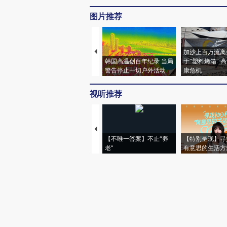
图片推荐
加沙上百万流离
韩国高温创百年纪录 当局
于“塑料烤箱” 
警告停止一切户外活动
康危机
视听推荐
【不唯一答案】不止“养
【特别呈现】寻
老”
有意思的生活方