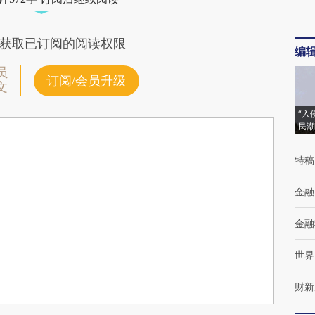
获取已订阅的阅读权限
编
员
订阅/会员升级
文
“入
民潮
特稿
金融
金融
世界
财新