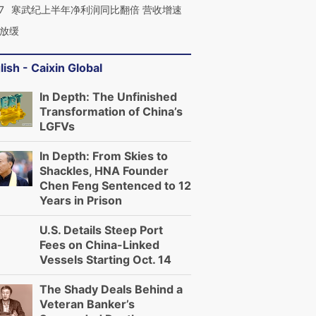
7
寒武纪上半年净利润同比翻倍 营收增速
放缓
lish - Caixin Global
In Depth: The Unfinished
Transformation of China’s
LGFVs
In Depth: From Skies to
Shackles, HNA Founder
Chen Feng Sentenced to 12
Years in Prison
U.S. Details Steep Port
Fees on China-Linked
Vessels Starting Oct. 14
The Shady Deals Behind a
Veteran Banker’s