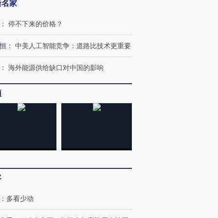
新名家
：
停不下来的价格？
恒
：
中美人工智能竞争：道路比技术更重要
”还是“人道危
湖北宜昌局部短时降雨
哈尔滨遭遇短时极端强降
撕裂西班牙
128毫米 紧急转移近
雨 3小时累计雨量超80毫
秘鲁纳斯
：
海外能源供给缺口对中国的影响
4000人
米
13人遇难
频
进第四届链博
【商旅对话】华住集团
技“链”接产
【特别呈现】寻找100种
CFO：不靠规模取胜，华
【特别呈
有意思的生活方式·第三对
住三大增长引擎是什么？
有意思的
客
：
多看少动