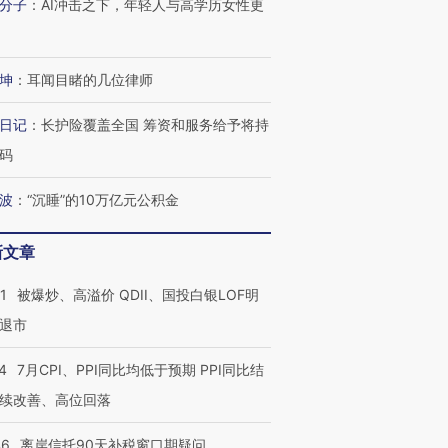
分子
：
AI冲击之下，年轻人与高学历女性更
坤
：
耳闻目睹的几位律师
日记
：
长护险覆盖全国 筹资和服务给予将持
码
波
：
“沉睡”的10万亿元公积金
新文章
1
被爆炒、高溢价 QDII、国投白银LOF明
退市
4
7月CPI、PPI同比均低于预期 PPI同比结
续改善、高位回落
46
离岸信托90天补税窗口期疑问