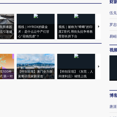
财
伍戈
罗志
失所者困
视线｜HYROX的吸金
视线｜被称为“蟑螂”的印
视线｜“入侵
高温引发健
术：是什么让中产们甘
度Z世代 用街头抗争将教
机”？难民潮
易峘
心“花钱找虐”？
育部长拱下台
飞地休达
视
【推广】走
找100种
【特别呈现】澳门全力探
【特别呈现】《东莞，人
会，让数智科
式·第一对
索葡语国家新渠道
间便利店》倾情上线
业
博
唐涯