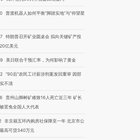
00
普渡机器人如何平衡“脚踏实地”与“仰望星
？
57
特朗普召开矿业圆桌会 拟向关键矿产投
20亿美元
09
美日联合干预汇率，为何影响了黄金
32
“90后”农民工讨薪涉刑案发回重审 因部
实不清
36
贵州山脚树矿难致16人死亡近三年 矿长
被罢免全国人大代表
2
非京籍五环内购房社保降至一年 北京市公
最高可贷340万元