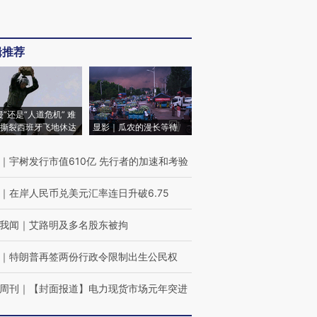
辑推荐
侵”还是“人道危机” 难
撕裂西班牙飞地休达
显影｜瓜农的漫长等待
｜
宇树发行市值610亿 先行者的加速和考验
｜
在岸人民币兑美元汇率连日升破6.75
我闻
｜
艾路明及多名股东被拘
｜
特朗普再签两份行政令限制出生公民权
周刊
｜
【封面报道】电力现货市场元年突进