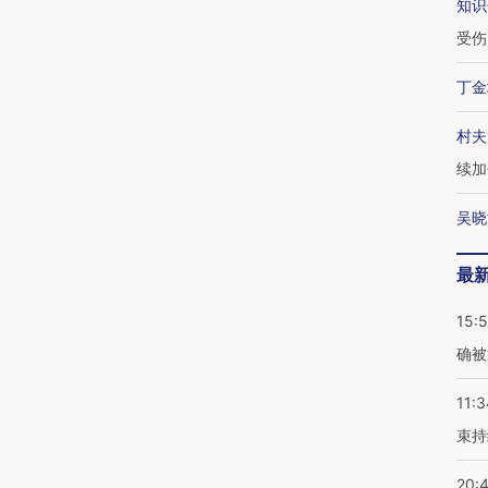
知识
受伤
丁金
村夫
续加
吴晓
最
15:5
确被
11:3
束持
20: