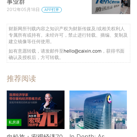
事业群
2012年05月18日
APP打开
财新网所刊载内容之知识产权为财新传媒及/或相关权利人
专属所有或持有。未经许可，禁止进行转载、摘编、复制及
建立镜像等任何使用。
如有意愿转载，请发邮件至
hello@caixin.com
，获得书面
确认及授权后，方可转载。
推荐阅读
私房课
In Depth: As
向松祚：宏观经济70