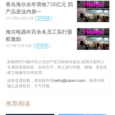
青岛海尔去年营收736亿元 四
产品居业内第一
2012年03月31日
APP打开
海尔电器向百余名员工实行股
权激励
2011年12月19日
APP打开
财新网所刊载内容之知识产权为财新传媒及/或相关权利人
专属所有或持有。未经许可，禁止进行转载、摘编、复制及
建立镜像等任何使用。
如有意愿转载，请发邮件至
hello@caixin.com
，获得书面
确认及授权后，方可转载。
推荐阅读