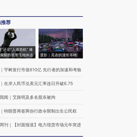
辑推荐
侵”还是“人道危机” 难
撕裂西班牙飞地休达
显影｜瓜农的漫长等待
｜
宇树发行市值610亿 先行者的加速和考验
｜
在岸人民币兑美元汇率连日升破6.75
我闻
｜
艾路明及多名股东被拘
｜
特朗普再签两份行政令限制出生公民权
周刊
｜
【封面报道】电力现货市场元年突进