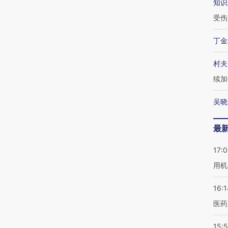
知识
受伤
丁金
村夫
续加
吴晓
最
17:
用机
16:1
医药
15:5