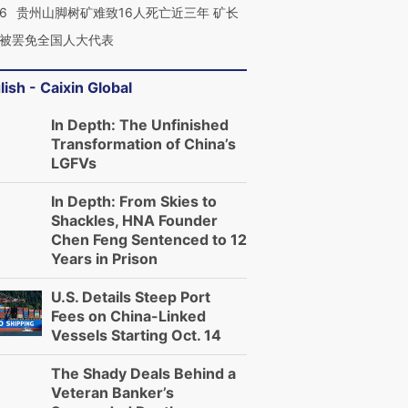
36
贵州山脚树矿难致16人死亡近三年 矿长
被罢免全国人大代表
lish - Caixin Global
In Depth: The Unfinished
Transformation of China’s
LGFVs
In Depth: From Skies to
Shackles, HNA Founder
Chen Feng Sentenced to 12
Years in Prison
U.S. Details Steep Port
Fees on China-Linked
Vessels Starting Oct. 14
The Shady Deals Behind a
Veteran Banker’s