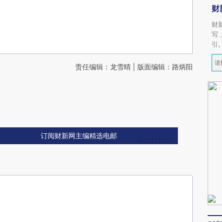
财
财
写
引
责任编辑：龙雪晴 | 版面编辑：路炳阳
订阅财新网主编精选电邮