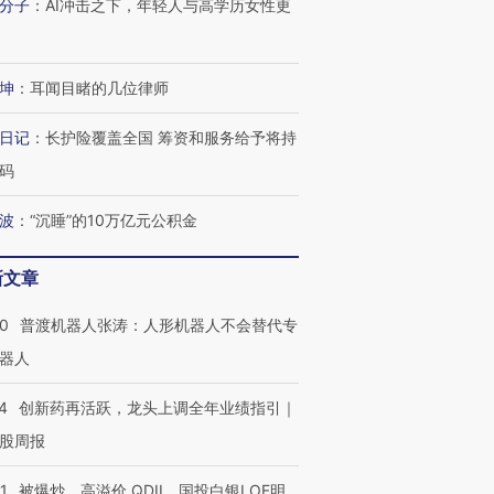
分子
：
AI冲击之下，年轻人与高学历女性更
坤
：
耳闻目睹的几位律师
日记
：
长护险覆盖全国 筹资和服务给予将持
码
波
：
“沉睡”的10万亿元公积金
新文章
00
普渡机器人张涛：人形机器人不会替代专
器人
4
创新药再活跃，龙头上调全年业绩指引｜
股周报
1
被爆炒、高溢价 QDII、国投白银LOF明