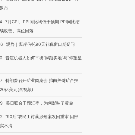
退市
4
7月CPI、PPI同比均低于预期 PPI同比结
续改善、高位回落
46
观势｜离岸信托90天补税窗口期疑问
00
普渡机器人如何平衡“脚踏实地”与“仰望星
？
57
特朗普召开矿业圆桌会 拟向关键矿产投
20亿美元(含视频)
09
美日联合干预汇率，为何影响了黄金
32
“90后”农民工讨薪涉刑案发回重审 因部
实不清