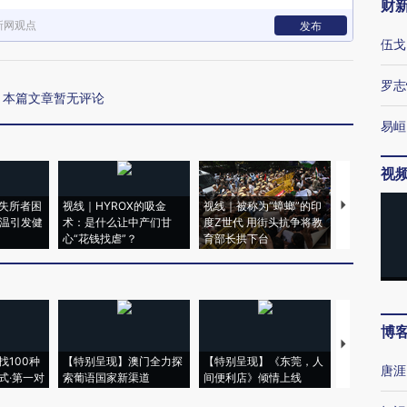
财
新网观点
发布
伍戈
罗志
本篇文章暂无评论
易峘
视
失所者困
视线｜HYROX的吸金
视线｜被称为“蟑螂”的印
视线｜“入侵
高温引发健
术：是什么让中产们甘
度Z世代 用街头抗争将教
机”？难民潮
心“花钱找虐”？
育部长拱下台
飞地休达
博
【推广】走
找100种
【特别呈现】澳门全力探
【特别呈现】《东莞，人
会，让数智科
唐涯
式·第一对
索葡语国家新渠道
间便利店》倾情上线
业