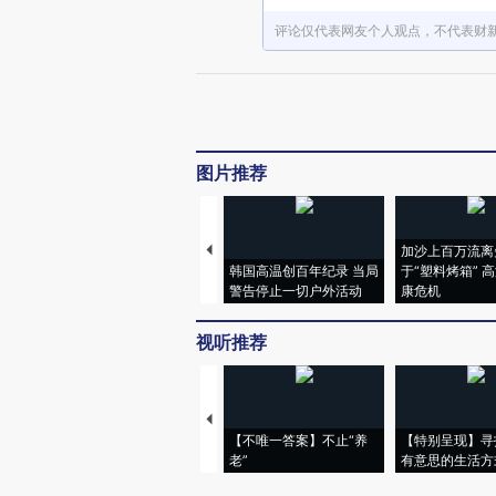
评论仅代表网友个人观点，不代表财
图片推荐
加沙上百万流离
韩国高温创百年纪录 当局
于“塑料烤箱” 
警告停止一切户外活动
康危机
视听推荐
【不唯一答案】不止“养
【特别呈现】寻
老”
有意思的生活方