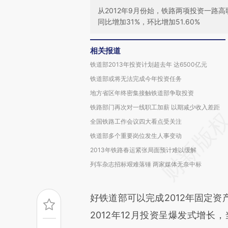
从2012年9月份始，铁路两项投资一路高
同比增加31%，环比增加51.60%
相关报道
铁道部2013年投资计划超去年 达6500亿元
铁道部或将无法完成今年投资任务
地方省区年终密集接触铁道部争取投资
铁路部门再次对一线职工加薪 以期减少收入差距
全国铁路工作会议四大看点受关注
铁道部多个重要岗位发生人事变动
2013年铁路春运紧张局面预计难以缓解
列车杂志招标艰难落锤 两家媒体无奈中标
好铁道部可以完成2012年固定
2012年12月投资呈爆发式增长，