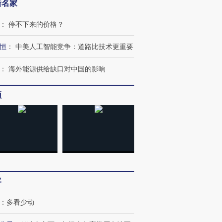
新名家
：
停不下来的价格？
恒
：
中美人工智能竞争：道路比技术更重要
：
海外能源供给缺口对中国的影响
频
”还是“人道危
湖北宜昌局部短时降雨
哈尔滨遭遇短时极端强降
撕裂西班牙
128毫米 紧急转移近
雨 3小时累计雨量超80毫
秘鲁纳斯
4000人
米
13人遇难
客
进第四届链博
【商旅对话】华住集团
技“链”接产
【特别呈现】寻找100种
CFO：不靠规模取胜，华
【特别呈
：
多看少动
有意思的生活方式·第三对
住三大增长引擎是什么？
有意思的