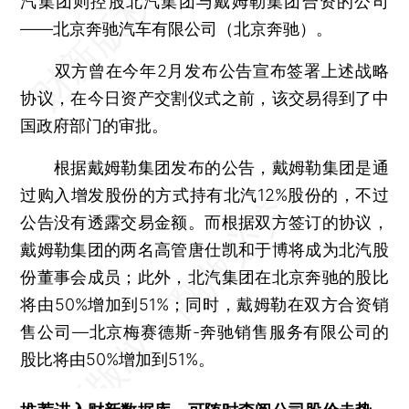
汽集团则控股北汽集团与戴姆勒集团合资的公司
——北京奔驰汽车有限公司（北京奔驰）。
双方曾在今年2月发布公告宣布签署上述战略
协议，在今日资产交割仪式之前，该交易得到了中
国政府部门的审批。
根据戴姆勒集团发布的公告，戴姆勒集团是通
过购入增发股份的方式持有北汽12%股份的，不过
公告没有透露交易金额。而根据双方签订的协议，
戴姆勒集团的两名高管唐仕凯和于博将成为北汽股
份董事会成员；此外，北汽集团在北京奔驰的股比
将由50%增加到51%；同时，戴姆勒在双方合资销
售公司—北京梅赛德斯-奔驰销售服务有限公司的
股比将由50%增加到51%。