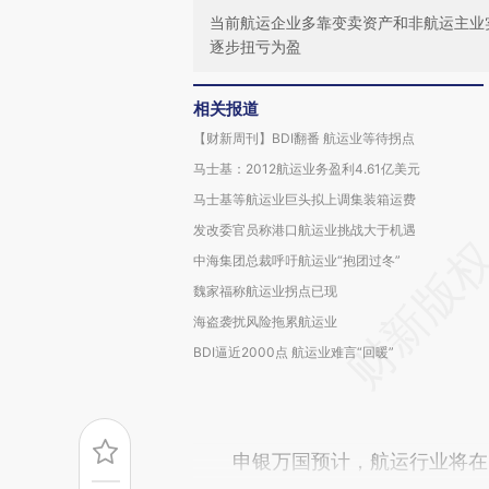
当前航运企业多靠变卖资产和非航运主业
逐步扭亏为盈
相关报道
【财新周刊】BDI翻番 航运业等待拐点
马士基：2012航运业务盈利4.61亿美元
马士基等航运业巨头拟上调集装箱运费
发改委官员称港口航运业挑战大于机遇
中海集团总裁呼吁航运业“抱团过冬”
魏家福称航运业拐点已现
海盗袭扰风险拖累航运业
BDI逼近2000点 航运业难言“回暖”
申银万国预计，航运行业将在2