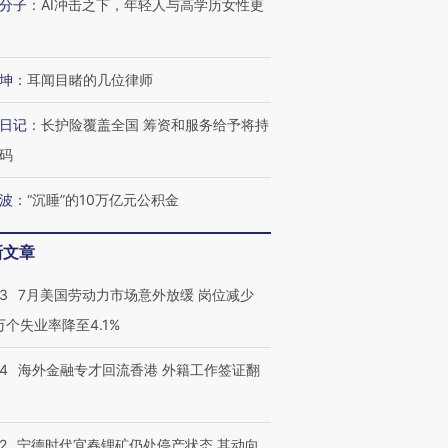
分子
：
AI冲击之下，年轻人与高学历女性更
坤
：
耳闻目睹的几位律师
日记
：
长护险覆盖全国 筹资和服务给予将持
码
波
：
“沉睡”的10万亿元公积金
新文章
43
7月美国劳动力市场意外放缓 岗位减少
3万个失业率降至4.1%
14
海外金融专才回流香港 外籍工作签证翻
2
宁德时代宜春锂矿仍处停产状态 其动向