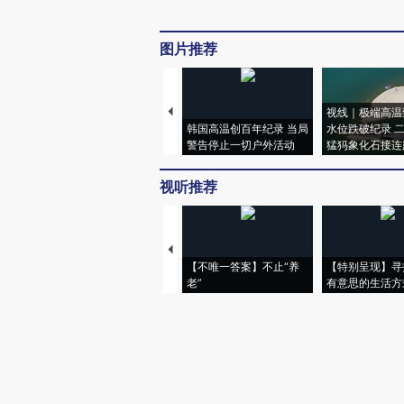
图片推荐
视线｜极端高温
韩国高温创百年纪录 当局
水位跌破纪录 
警告停止一切户外活动
猛犸象化石接连
视听推荐
【不唯一答案】不止“养
【特别呈现】寻
老”
有意思的生活方