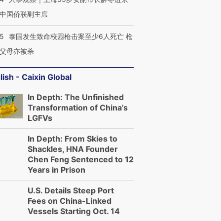
中国侨联副主席
45
泰国发生致命校园枪击案至少6人死亡 枪
父母亦被杀
lish - Caixin Global
In Depth: The Unfinished
Transformation of China’s
LGFVs
In Depth: From Skies to
Shackles, HNA Founder
Chen Feng Sentenced to 12
Years in Prison
U.S. Details Steep Port
Fees on China-Linked
Vessels Starting Oct. 14