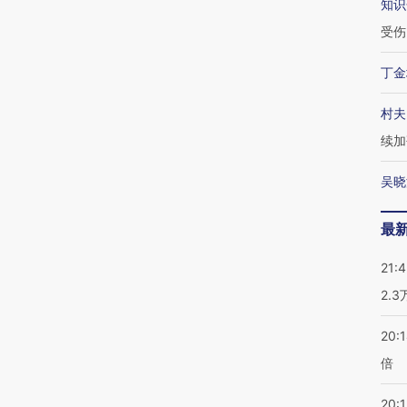
知识
受伤
丁金
村夫
续加
吴晓
最
21:
2.
20:
倍
20:1