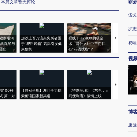
财
本篇文章暂无评论
伍戈
罗志
致多瑙河
加沙上百万流离失所者困
视线｜HYROX的吸金
马航飞行员
易峘
二战沉船与
于“塑料烤箱” 高温引发健
术：是什么让中产们甘
粒摇头丸 尿
露出
康危机
心“花钱找虐”？
毒品
视
【推广】走
找100种
【特别呈现】澳门全力探
【特别呈现】《东莞，人
会，让数智科
式·第一对
索葡语国家新渠道
间便利店》倾情上线
业
博
唐涯