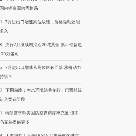
国内锂资源供需格局
1
7月进出口增速高位放缓，价格驱动还能
多久
8
央行7月继续增持近20吨黄金 累计储备超
600万盎司
5
7月进出口增速从高位略有回落 涨价动力
持续？
07
下周前瞻：生态环境法典施行；巴西总统
进入竞选阶段
1
特朗普坚称美国防空弹药库存充足 但不
乌克兰提供更多
24
人事观察｜上海55岁女副市长解冬进京