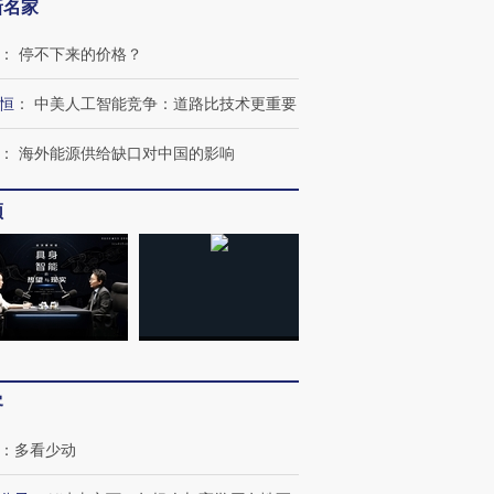
新名家
：
停不下来的价格？
恒
：
中美人工智能竞争：道路比技术更重要
跨国走私7万
视线｜被称为“蟑螂”的印
视线｜“入侵”还是“人道危
：
海外能源供给缺口对中国的影响
检体内含3种
度Z世代 用街头抗争将教
机”？难民潮撕裂西班牙
秘鲁纳斯
育部长拱下台
飞地休达
13人遇难
频
进第四届链博
【商旅对话】华住集团
技“链”接产
【特别呈现】寻找100种
CFO：不靠规模取胜，华
【特别呈
有意思的生活方式·第三对
住三大增长引擎是什么？
有意思的
客
：
多看少动