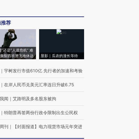
辑推荐
侵”还是“人道危机” 难
撕裂西班牙飞地休达
显影｜瓜农的漫长等待
｜
宇树发行市值610亿 先行者的加速和考验
｜
在岸人民币兑美元汇率连日升破6.75
我闻
｜
艾路明及多名股东被拘
｜
特朗普再签两份行政令限制出生公民权
周刊
｜
【封面报道】电力现货市场元年突进