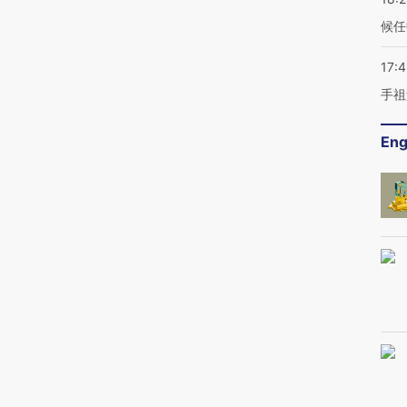
候任
17:
手祖
Eng