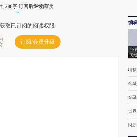
1288字 订阅后继续阅读
编
获取已订阅的阅读权限
员
订阅/会员升级
文
“入
民潮
特稿
金融
金融
世界
财新