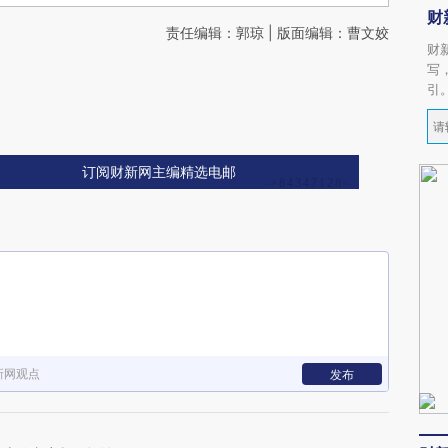
财
责任编辑：郭琼 | 版面编辑：曹文姣
财
写
引
订阅财新网主编精选电邮
新网观点
发布