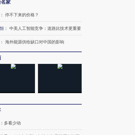
新名家
：
停不下来的价格？
恒
：
中美人工智能竞争：道路比技术更重要
：
海外能源供给缺口对中国的影响
频
跨国走私7万
视线｜被称为“蟑螂”的印
视线｜“入侵”还是“人道危
检体内含3种
度Z世代 用街头抗争将教
机”？难民潮撕裂西班牙
秘鲁纳斯
育部长拱下台
飞地休达
13人遇难
客
：
多看少动