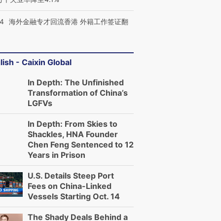
14
海外金融专才回流香港 外籍工作签证翻
lish - Caixin Global
In Depth: The Unfinished
Transformation of China’s
LGFVs
In Depth: From Skies to
Shackles, HNA Founder
Chen Feng Sentenced to 12
Years in Prison
U.S. Details Steep Port
Fees on China-Linked
Vessels Starting Oct. 14
The Shady Deals Behind a