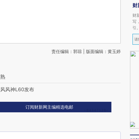
财
财
写
引
责任编辑：郭琼 | 版面编辑：黄玉婷
成熟
风风神L60发布
订阅财新网主编精选电邮