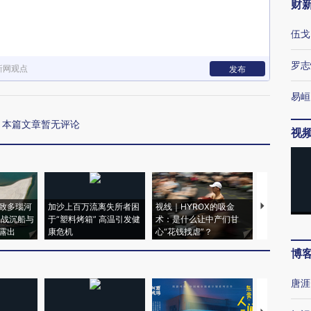
财
伍戈
罗志
新网观点
发布
易峘
本篇文章暂无评论
视
致多瑙河
加沙上百万流离失所者困
视线｜HYROX的吸金
马航飞行员
二战沉船与
于“塑料烤箱” 高温引发健
术：是什么让中产们甘
粒摇头丸 尿
露出
康危机
心“花钱找虐”？
毒品
博
唐涯