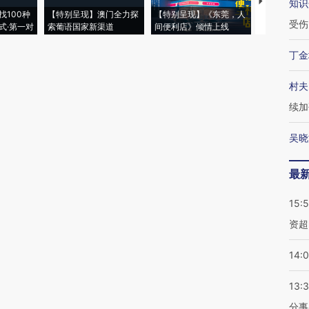
【推广】走
知识
找100种
【特别呈现】澳门全力探
【特别呈现】《东莞，人
会，让数智科
受伤
式·第一对
索葡语国家新渠道
间便利店》倾情上线
业
丁金
村夫
续加
吴晓
最
15:
资超
14:
13:
分事