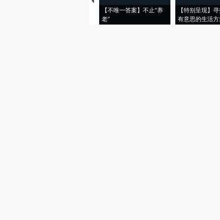
【不唯一答案】不止“养
【特别呈现】寻
老”
有意思的生活方