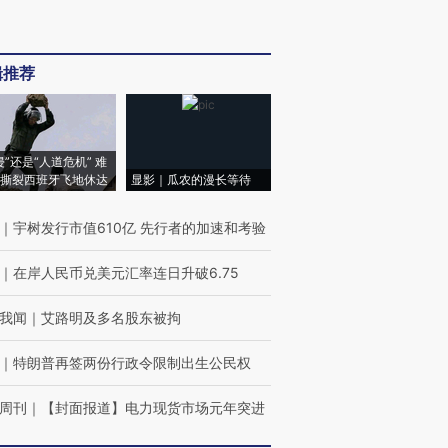
辑推荐
侵”还是“人道危机” 难
撕裂西班牙飞地休达
显影｜瓜农的漫长等待
｜
宇树发行市值610亿 先行者的加速和考验
｜
在岸人民币兑美元汇率连日升破6.75
我闻
｜
艾路明及多名股东被拘
｜
特朗普再签两份行政令限制出生公民权
周刊
｜
【封面报道】电力现货市场元年突进