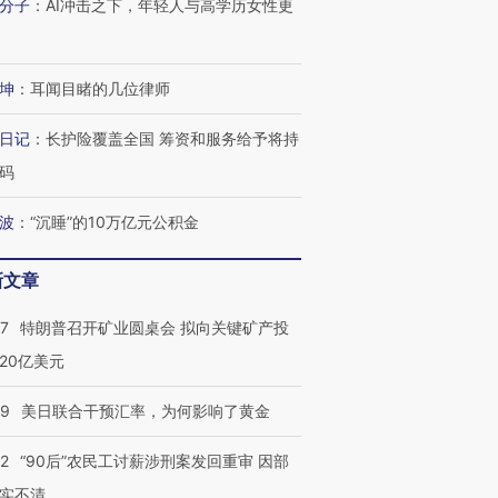
进第四届链博
【商旅对话】华住集团
分子
：
AI冲击之下，年轻人与高学历女性更
技“链”接产
【特别呈现】寻找100种
CFO：不靠规模取胜，华
【特别呈
有意思的生活方式·第三对
住三大增长引擎是什么？
有意思的
坤
：
耳闻目睹的几位律师
日记
：
长护险覆盖全国 筹资和服务给予将持
码
波
：
“沉睡”的10万亿元公积金
新文章
57
特朗普召开矿业圆桌会 拟向关键矿产投
20亿美元
09
美日联合干预汇率，为何影响了黄金
32
“90后”农民工讨薪涉刑案发回重审 因部
实不清