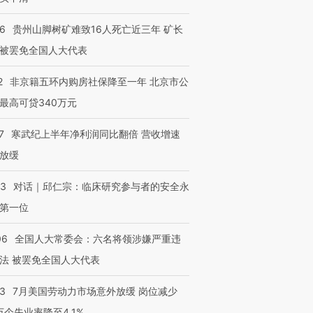
36
贵州山脚树矿难致16人死亡近三年 矿长
被罢免全国人大代表
2
非京籍五环内购房社保降至一年 北京市公
最高可贷340万元
7
寒武纪上半年净利润同比翻倍 营收增速
放缓
53
对话｜邱仁宗：临床研究参与者的安全永
第一位
06
全国人大常委会：六名将领涉嫌严重违
法 被罢免全国人大代表
43
7月美国劳动力市场意外放缓 岗位减少
3万个失业率降至4.1%