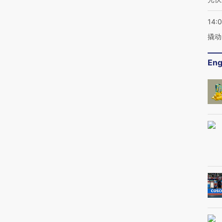
14:
撬动
Eng