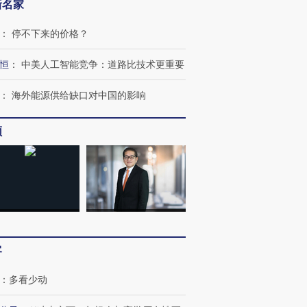
新名家
：
停不下来的价格？
恒
：
中美人工智能竞争：道路比技术更重要
：
海外能源供给缺口对中国的影响
频
客
OX的吸金
马航飞行员跨国走私7万
视线｜被称为“蟑螂”的印
让中产们甘
粒摇头丸 尿检体内含3种
度Z世代 用街头抗争将教
秘鲁纳斯
：
多看少动
”？
毒品
育部长拱下台
13人遇难