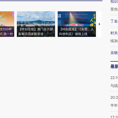
知识
受伤
丁金
【推广】走
找100种
【特别呈现】澳门全力探
【特别呈现】《东莞，人
会，让数智科
村夫
式·第一对
索葡语国家新渠道
间便利店》倾情上线
业
续加
吴晓
最
22:1
与战
20:
半年
17:2