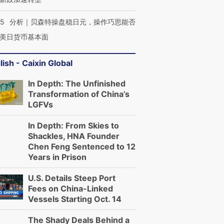
05
分析｜贝森特操盘稳日元，操作巧思能否
美日货币基本面
lish - Caixin Global
In Depth: The Unfinished
Transformation of China’s
LGFVs
In Depth: From Skies to
Shackles, HNA Founder
Chen Feng Sentenced to 12
Years in Prison
U.S. Details Steep Port
Fees on China-Linked
Vessels Starting Oct. 14
The Shady Deals Behind a