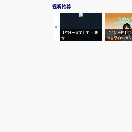
视听推荐
【不唯一答案】不止“养
【特别呈现】寻
老”
有意思的生活方