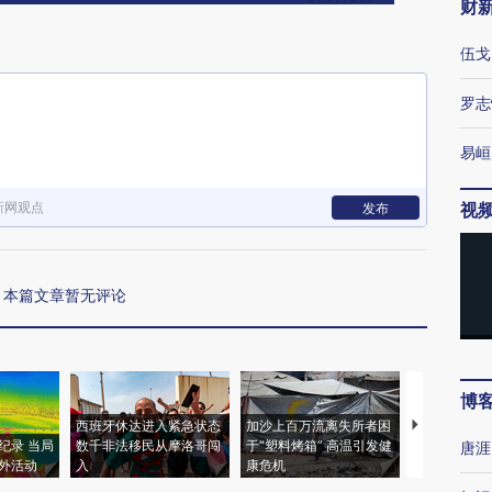
财
伍戈
罗志
易峘
新网观点
视
发布
本篇文章暂无评论
博
西班牙休达进入紧急状态
加沙上百万流离失所者困
视线｜HYR
纪录 当局
数千非法移民从摩洛哥闯
于“塑料烤箱” 高温引发健
术：是什么
唐涯
外活动
入
康危机
心“花钱找虐