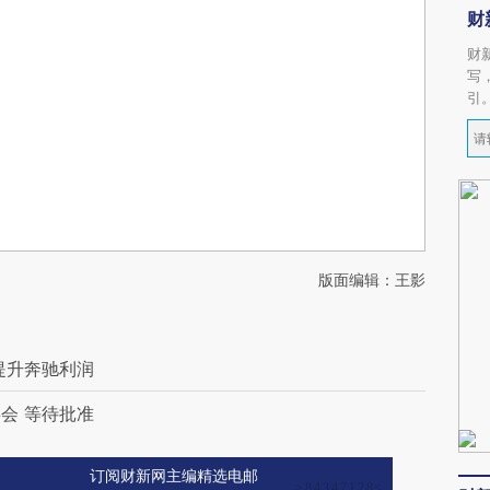
财
财
写
引
版面编辑：王影
提升奔驰利润
会 等待批准
订阅财新网主编精选电邮