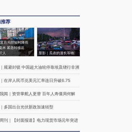
辑推荐
宜昌局部短时降雨
8毫米 紧急转移近
00人
显影｜瓜农的漫长等待
｜
规避封锁 中国超大油轮停靠埃及绕行非洲
｜
在岸人民币兑美元汇率连日升破6.75
我闻
｜
资管掌舵人更替 百年人寿僵局何解
｜
多国出台光伏新政加速转型
周刊
｜
【封面报道】电力现货市场元年突进