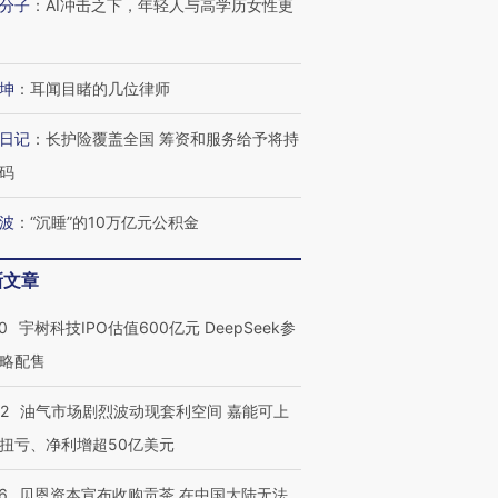
分子
：
AI冲击之下，年轻人与高学历女性更
坤
：
耳闻目睹的几位律师
进第四届链博
【商旅对话】华住集团
技“链”接产
【特别呈现】寻找100种
CFO：不靠规模取胜，华
【特别呈
日记
：
长护险覆盖全国 筹资和服务给予将持
有意思的生活方式·第三对
住三大增长引擎是什么？
有意思的
码
波
：
“沉睡”的10万亿元公积金
新文章
0
宇树科技IPO估值600亿元 DeepSeek参
略配售
22
油气市场剧烈波动现套利空间 嘉能可上
扭亏、净利增超50亿美元
6
贝恩资本宣布收购贡茶 在中国大陆无法