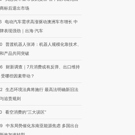
商标后退出市场
6
电动汽车需求高涨驱动澳洲车市增长 中
牌表现强劲｜出海·汽车
00
普渡机器人张涛：机器人规模化靠技术、
和产品共同突破
56
财新调查｜7月消费或有反弹、出口维持
 受哪些因素带动？
42
生态环境法典将施行 最高法明确新旧法
与追责规则
0
看空消费的“三大误区”
59
中东局势催化东南亚能源焦虑 多国出台
新政加速转型