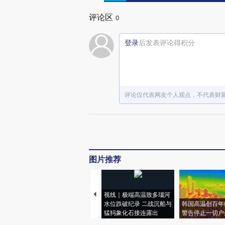
评论区
0
登录
后发表评论得积分
评论仅代表网友个人观点，不代表财
图片推荐
视线｜极端高温致多瑙河
水位跌破纪录 二战沉船与
韩国高温创百年
猛犸象化石接连露出
警告停止一切户