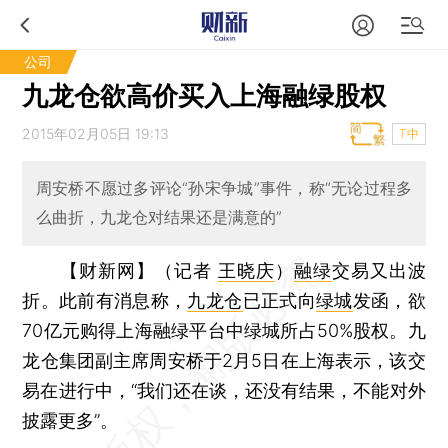
公司
九龙仓欲高价买入上海融绿股权
2015年02月05日 19:13
T中
周安桥不愿过多评论“孙宋争城”事件，称“无论过程多
么曲折，九龙仓对结果还是满意的”
【财新网】（记者
王晓庆
）
融绿
交易又出波
折。此前有消息称，
九龙仓
已正式向
绿城
发函，欲
70亿元购得上海融绿平台中绿城所占50%股权。九
龙仓集团副主席周安桥于2月5日在上海表示，该交
易在进行中，“我们还在谈，还没有结果，不能对外
披露更多”。