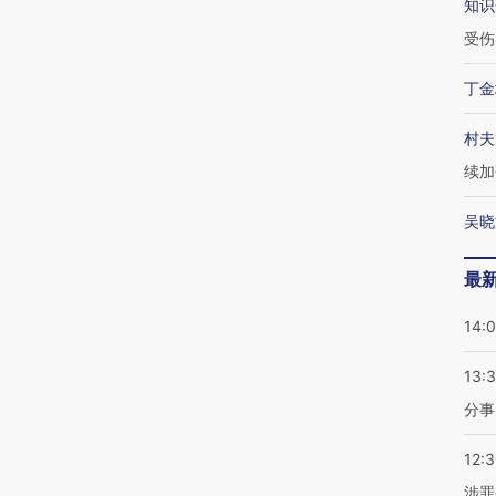
知识
受伤
丁金
村夫
续加
吴晓
最
14:
13:
分事
12:
涉罪