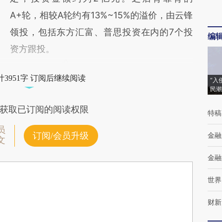
A+轮，相较A轮约有13%~15%的溢价，由云锋
领投，包括东方汇富、普思投资在内的7个投
编
资方跟投。
3951字 订阅后继续阅读
“入
民潮
获取已订阅的阅读权限
特稿
员
订阅/会员升级
金融
文
金融
世界
财新