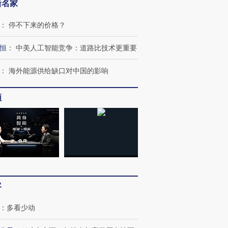
新名家
：
停不下来的价格？
恒
：
中美人工智能竞争：道路比技术更重要
：
海外能源供给缺口对中国的影响
频
跨国走私7万
视线｜被称为“蟑螂”的印
视线｜“入侵”还是“人道危
检体内含3种
度Z世代 用街头抗争将教
机”？难民潮撕裂西班牙
秘鲁纳斯
育部长拱下台
飞地休达
13人遇难
客
进第四届链博
【商旅对话】华住集团
技“链”接产
【特别呈现】寻找100种
CFO：不靠规模取胜，华
【特别呈
：
多看少动
有意思的生活方式·第三对
住三大增长引擎是什么？
有意思的