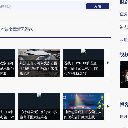
财
新网观点
发布
伍戈
罗志
本篇文章暂无评论
易峘
视
致多瑙河
加沙上百万流离失所者困
视线｜HYROX的吸金
马航飞行员
二战沉船与
于“塑料烤箱” 高温引发健
术：是什么让中产们甘
粒摇头丸 尿
露出
康危机
心“花钱找虐”？
毒品
博
【推广】走
找100种
【特别呈现】澳门全力探
【特别呈现】《东莞，人
会，让数智科
唐涯
式·第一对
索葡语国家新渠道
间便利店》倾情上线
业