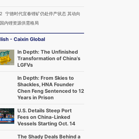
2
宁德时代宜春锂矿仍处停产状态 其动向
国内锂资源供需格局
lish - Caixin Global
In Depth: The Unfinished
Transformation of China’s
LGFVs
In Depth: From Skies to
Shackles, HNA Founder
Chen Feng Sentenced to 12
Years in Prison
U.S. Details Steep Port
Fees on China-Linked
Vessels Starting Oct. 14
The Shady Deals Behind a