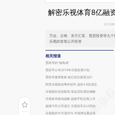
解密乐视体育8亿融
2015年
万达、云锋、东方汇富、普思投资等九个
乐视的首笔公开投资
相关报道
贾跃亭的“独角戏”
贾跃亭公布2015年乐视发展计划
贾跃亭微博更新 称已回京接受治疗
阿里乐视抢拍粤科软件 溢价4.6倍成交
乐视股价连创新高 现金流饥渴症难解
乐视发布移动战略 超级手机近期上市
超级汽车公司成立 乐视造车从UI开始
乐视股价半月涨50% 市场押注新业务