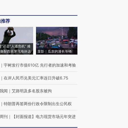
辑推荐
侵”还是“人道危机” 难
撕裂西班牙飞地休达
显影｜瓜农的漫长等待
｜
宇树发行市值610亿 先行者的加速和考验
｜
在岸人民币兑美元汇率连日升破6.75
我闻
｜
艾路明及多名股东被拘
｜
特朗普再签两份行政令限制出生公民权
周刊
｜
【封面报道】电力现货市场元年突进