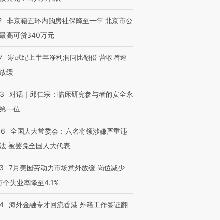
2
非京籍五环内购房社保降至一年 北京市公
最高可贷340万元
7
寒武纪上半年净利润同比翻倍 营收增速
放缓
53
对话｜邱仁宗：临床研究参与者的安全永
第一位
06
全国人大常委会：六名将领涉嫌严重违
法 被罢免全国人大代表
43
7月美国劳动力市场意外放缓 岗位减少
3万个失业率降至4.1%
14
海外金融专才回流香港 外籍工作签证翻