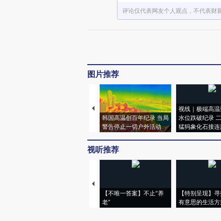
评论仅代表网友个人观点，不代表财
图片推荐
视线｜极端高温
韩国高温创百年纪录 当局
水位跌破纪录 
警告停止一切户外活动
猛犸象化石接连
视听推荐
【不唯一答案】不止“养
【特别呈现】寻
老”
有意思的生活方