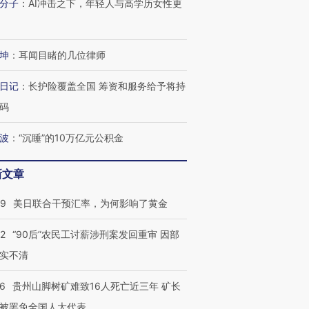
分子
：
AI冲击之下，年轻人与高学历女性更
坤
：
耳闻目睹的几位律师
日记
：
长护险覆盖全国 筹资和服务给予将持
码
波
：
“沉睡”的10万亿元公积金
新文章
09
美日联合干预汇率，为何影响了黄金
32
“90后”农民工讨薪涉刑案发回重审 因部
实不清
36
贵州山脚树矿难致16人死亡近三年 矿长
被罢免全国人大代表