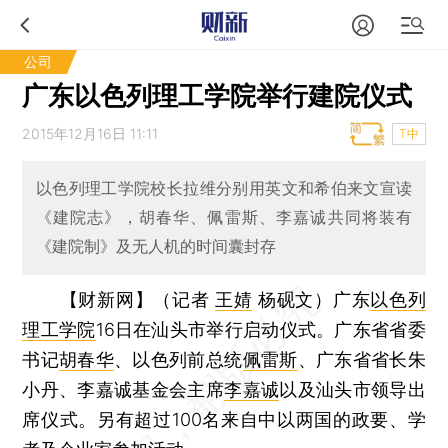
公司
广东以色列理工学院举行建院仪式
2015年12月16日 11:11
T中
以色列理工学院校长拉维分别用英文和希伯来文宣读
《建院志》，胡春华、佩雷斯、李嘉诚共同将装有
《建院制》及无人机的时间囊封存
【财新网】（记者
王婧
杨砚文）
广东
以色列
理工学院
16日在汕头市举行启动仪式。广东省省委
书记
胡春华
、以色列前总统
佩雷斯
、广东省省长朱
小丹、李嘉诚基金会主席
李嘉诚
以及汕头市领导出
席仪式。另有超过100名来自中以两国的政要、学