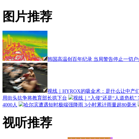
图片推荐
韩国高温创百年纪录 当局警告停止一切户
视线｜HYROX的吸金术：是什么让中产们
用街头抗争将教育部长拱下台
视线｜“入侵”还是“人道危机
4000人
哈尔滨遭遇短时极端强降雨 3小时累计雨量超80毫米
视听推荐