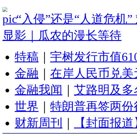
“入侵”还是“人道危机
显影｜瓜农的漫长等待
特稿
｜
宇树发行市值61
金融
｜
在岸人民币兑美元
金融我闻
｜
艾路明及多
世界
｜
特朗普再签两份
财新周刊
｜
【封面报道