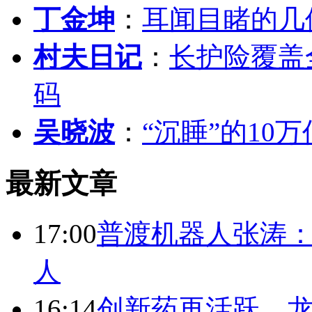
丁金坤
：
耳闻目睹的几
村夫日记
：
长护险覆盖
码
吴晓波
：
“沉睡”的10
最新文章
17:00
普渡机器人张涛
人
16:14
创新药再活跃，