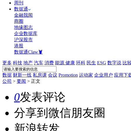
周刊
数据通
金融我闻
商圈
地缘图志
企业数据库
沪深股市
港股
数据通Claw🦞
更多
科技
地产
汽车
消费
能源
健康
环科
民生
ESG
数字说
比
数据
财新一线
私房课
会议
Promotion
运动家
企业用户
应用下
公司
>
要闻
>
正文
0
发表评论
分享到微信朋友圈
新浪转发