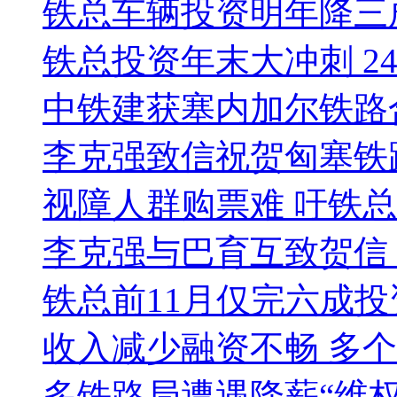
铁总车辆投资明年降三
铁总投资年末大冲刺 2
中铁建获塞内加尔铁路
李克强致信祝贺匈塞铁
视障人群购票难 吁铁
李克强与巴育互致贺信
铁总前11月仅完六成投
收入减少融资不畅 多
多铁路局遭遇降薪“维权