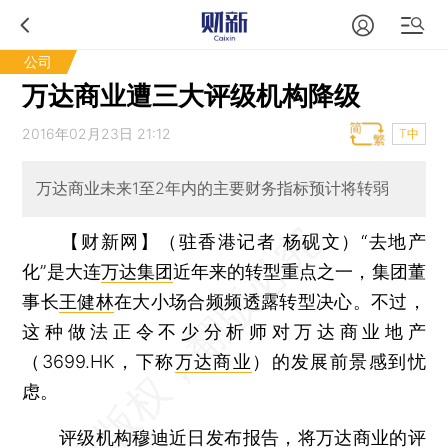
公司
万达商业遭三大评级机构降级
2016年02月23日 21:12
T中
万达商业未来1至2年内的主要财务指标预计将转弱
【财新网】（驻香港记者 杨砚文）
“去地产
化”是大连
万达集团
近年来的转型重点之一，集团董
事长
王健林
在大小场合频频透露转型决心。不过，
这种做法正令不少分析师对万达商业地产
（3699.HK，下称
万达商业
）的发展前景感到忧
虑。
评级机构穆迪近日发布报告，将万达商业的评