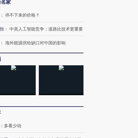
新名家
：
停不下来的价格？
恒
：
中美人工智能竞争：道路比技术更重要
：
海外能源供给缺口对中国的影响
频
”还是“人道危
湖北宜昌局部短时降雨
哈尔滨遭遇短时极端强降
撕裂西班牙
128毫米 紧急转移近
雨 3小时累计雨量超80毫
秘鲁纳斯
4000人
米
13人遇难
客
进第四届链博
【商旅对话】华住集团
技“链”接产
【特别呈现】寻找100种
CFO：不靠规模取胜，华
【特别呈
：
多看少动
有意思的生活方式·第三对
住三大增长引擎是什么？
有意思的