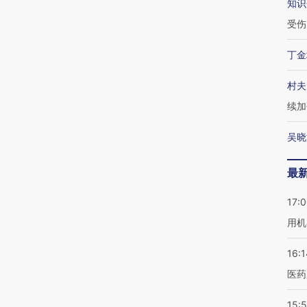
知识
受伤
丁金
村夫
续加
吴晓
最
17:
用机
16:1
医药
15:5