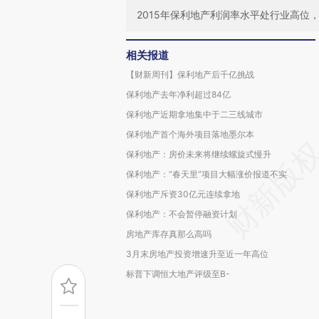
2015年保利地产利润率水平处行业高位
相关报道
【财新周刊】保利地产后千亿挑战
保利地产去年净利超过84亿
保利地产近期拿地集中于二三线城市
保利地产首个海外项目落地墨尔本
保利地产：房价未来将继续螺旋式慢升
保利地产：“春天里”项目大幅涨价报道不实
保利地产斥资30亿元连续拿地
保利地产：不会暂停融资计划
房地产库存真那么高吗
3月末房地产投资增速升至近一年高位
标普下调恒大地产评级至B-