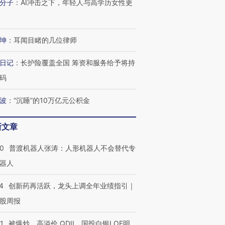
分子
：
AI冲击之下，年轻人与高学历女性更
坤
：
耳闻目睹的几位律师
日记
：
长护险覆盖全国 筹资和服务给予将持
码
波
：
“沉睡”的10万亿元公积金
新文章
00
普渡机器人张涛：人形机器人不会替代专
器人
4
创新药再活跃，龙头上调全年业绩指引｜
股周报
1
被爆炒、高溢价 QDII、国投白银LOF明