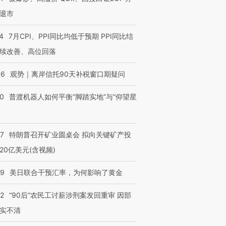
退市
4
7月CPI、PPI同比均低于预期 PPI同比结
续改善、高位回落
46
观势｜离岸信托90天补税窗口期疑问
00
普渡机器人如何平衡“脚踏实地”与“仰望星
？
57
特朗普召开矿业圆桌会 拟向关键矿产投
20亿美元(含视频)
09
美日联合干预汇率，为何影响了黄金
32
“90后”农民工讨薪涉刑案发回重审 因部
实不清