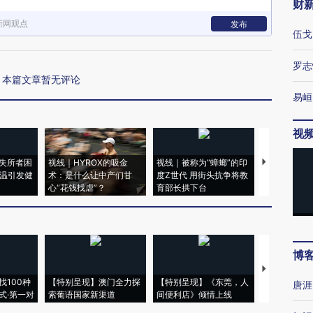
财
新网观点
发布
伍戈
罗志
本篇文章暂无评论
易峘
视
失所者困
视线｜HYROX的吸金
视线｜被称为“蟑螂”的印
视线｜“入侵
高温引发健
术：是什么让中产们甘
度Z世代 用街头抗争将教
机”？难民潮
心“花钱找虐”？
育部长拱下台
飞地休达
博
【推广】走
找100种
【特别呈现】澳门全力探
【特别呈现】《东莞，人
会，让数智科
唐涯
式·第一对
索葡语国家新渠道
间便利店》倾情上线
业