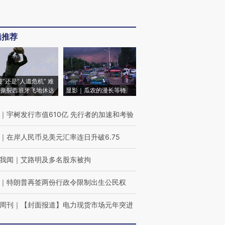
辑推荐
侵”还是“人道危机” 难
撕裂西班牙飞地休达
显影｜瓜农的漫长等待
｜
宇树发行市值610亿 先行者的加速和考验
｜
在岸人民币兑美元汇率连日升破6.75
我闻
｜
艾路明及多名股东被拘
｜
特朗普再签两份行政令限制出生公民权
周刊
｜
【封面报道】电力现货市场元年突进