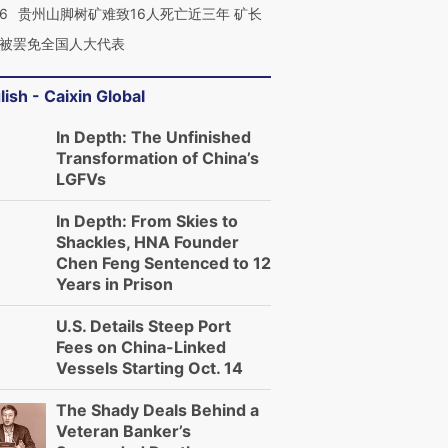
36
贵州山脚树矿难致16人死亡近三年 矿长
被罢免全国人大代表
lish - Caixin Global
In Depth: The Unfinished
Transformation of China’s
LGFVs
In Depth: From Skies to
Shackles, HNA Founder
Chen Feng Sentenced to 12
Years in Prison
U.S. Details Steep Port
Fees on China-Linked
Vessels Starting Oct. 14
The Shady Deals Behind a
Veteran Banker’s