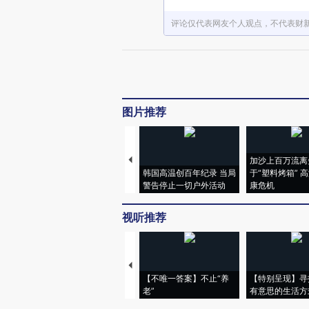
评论仅代表网友个人观点，不代表财
图片推荐
加沙上百万流离
韩国高温创百年纪录 当局
于“塑料烤箱” 
警告停止一切户外活动
康危机
视听推荐
【不唯一答案】不止“养
【特别呈现】寻
老”
有意思的生活方