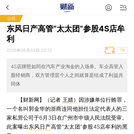
公司
东风日产高管“太太团”参股4S店牟
利
2016年06月03日 20:12
T中
4S店牌照如同在汽车产业淘金的入场券。车企高管入
股经销商，双方管理层个人之间就算是结成了利益共
同体
【财新网】（记者
王婧
）
因涉嫌单位行贿罪，
一个名叫郭金华的浙商连同他担任法定代表人的三
家私营公司于6月3日在广州市中级人民法院受审。
此案曝出
东风日产
高管“太太团”参股4S店牟利的黑