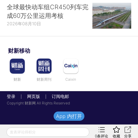
全球最快动车组CR450列车完
成60万公里运用考核
2026年08月10日
财新移动
财新
财新周刊
Caixin
登录
网页版
订阅电邮
|
|
Copyright 财新网 All Rights Reserved
App 内打开
发表评论得积分
0
条评论
收藏
分享