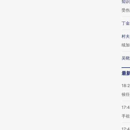
知识
受伤
丁金
村夫
续加
吴晓
最
18:
候任
17:
手祖
17: