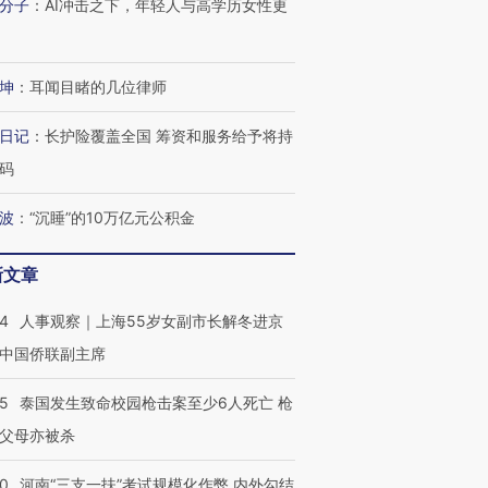
分子
：
AI冲击之下，年轻人与高学历女性更
坤
：
耳闻目睹的几位律师
日记
：
长护险覆盖全国 筹资和服务给予将持
码
波
：
“沉睡”的10万亿元公积金
新文章
24
人事观察｜上海55岁女副市长解冬进京
中国侨联副主席
45
泰国发生致命校园枪击案至少6人死亡 枪
父母亦被杀
40
河南“三支一扶”考试规模化作弊 内外勾结