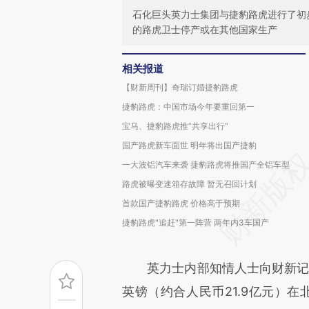
石化巨头英力士集团与捷豹路虎进行了初
的路虎卫士停产或在其他国家生产
相关报道
【财新周刊】奇瑞订婚捷豹路虎
捷豹路虎：中国市场今年要重回第一
宝马、捷豹路虎推“共享出行”
国产路虎新车面世 明年将出国产捷豹
一大波铝汽车来袭 捷豹路虎将推国产全铝车型
路虎被曝变速箱存故障 暂无召回计划
首款国产捷豹路虎 价格高于预期
捷豹路虎"追赶"第一阵营 两年内3车国产
英力士内部知情人士向财新记者
英镑（约合人民币21.9亿元）