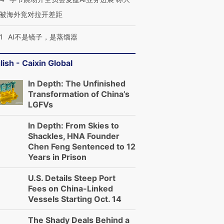
被海外竞对拉开差距
1
AI不是镜子，是蒸馏器
lish - Caixin Global
In Depth: The Unfinished
Transformation of China’s
LGFVs
In Depth: From Skies to
Shackles, HNA Founder
Chen Feng Sentenced to 12
Years in Prison
U.S. Details Steep Port
Fees on China-Linked
Vessels Starting Oct. 14
The Shady Deals Behind a