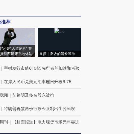
辑推荐
侵”还是“人道危机” 难
撕裂西班牙飞地休达
显影｜瓜农的漫长等待
｜
宇树发行市值610亿 先行者的加速和考验
｜
在岸人民币兑美元汇率连日升破6.75
我闻
｜
艾路明及多名股东被拘
｜
特朗普再签两份行政令限制出生公民权
周刊
｜
【封面报道】电力现货市场元年突进