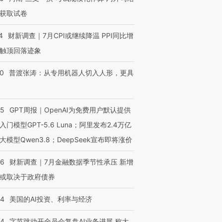
获取试卷
4
财新调查｜7月CPI或继续降温 PPI同比增
触顶回落迹象
00
普渡张涛：从专用机器人切入人形，更具
55
GPT周报｜OpenAI为免费用户默认提供
入门模型GPT-5.6 Luna；阿里发布2.4万亿
大模型Qwen3.8；DeepSeek宣布即将涨价
46
财新调查｜7月金融数据季节性承压 新增
或取决于政府债券
44
美国的AI投资、利率与经济
44
字节跳动开全员会复盘AI业务进展 称大