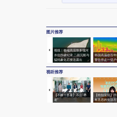
图片推荐
视线｜极端高温致多瑙河
水位跌破纪录 二战沉船与
韩国高温创百年
猛犸象化石接连露出
警告停止一切户
视听推荐
【不唯一答案】不止“养
【特别呈现】寻
老”
有意思的生活方