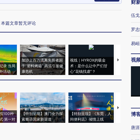
财
伍戈
本篇文章暂无评论
罗志
易峘
视
加沙上百万流离失所者困
视线｜HYROX的吸金
马航飞行员
纪录 当局
于“塑料烤箱” 高温引发健
术：是什么让中产们甘
粒摇头丸 尿
外活动
康危机
心“花钱找虐”？
毒品
【推广】走
博
找100种
【特别呈现】澳门全力探
【特别呈现】《东莞，人
会，让数智科
式·第一对
索葡语国家新渠道
间便利店》倾情上线
业
唐涯