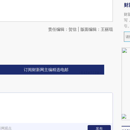
财
财
写
引
责任编辑：贺信 | 版面编辑：王丽琨
订阅财新网主编精选电邮
新网观点
发布