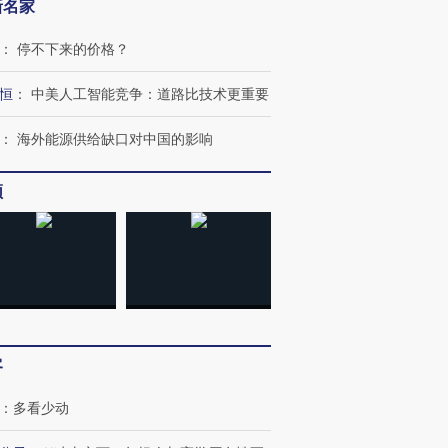
新名家
：
停不下来的价格？
恒
：
中美人工智能竞争：道路比技术更重要
：
海外能源供给缺口对中国的影响
频
跨国走私7万
视线｜被称为“蟑螂”的印
视线｜“入侵”还是“人道危
检体内含3种
度Z世代 用街头抗争将教
机”？难民潮撕裂西班牙
秘鲁纳斯
育部长拱下台
飞地休达
13人遇难
进第四届链博
【商旅对话】华住集团
客
技“链”接产
【特别呈现】寻找100种
CFO：不靠规模取胜，华
【特别呈
有意思的生活方式·第三对
住三大增长引擎是什么？
有意思的
：
多看少动