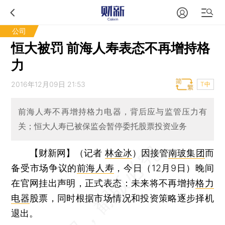
公司
恒大被罚 前海人寿表态不再增持格
力
2016年12月09日 21:53
T中
前海人寿不再增持格力电器，背后应与监管压力有
关；恒大人寿已被保监会暂停委托股票投资业务
【财新网】（记者
林金冰
）
因接管
南玻集团
而
备受市场争议的
前海人寿
，今日（12月9日）晚间
在官网挂出声明，正式表态：未来将不再增持
格力
电器
股票，同时根据市场情况和投资策略逐步择机
退出。