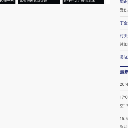
式·第一对
索葡语国家新渠道
间便利店》倾情上线
业
知识
受伤
丁金
村夫
续加
吴晓
最
20:
17:
空”
15:
资超