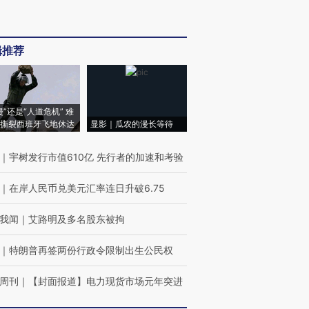
辑推荐
侵”还是“人道危机” 难
撕裂西班牙飞地休达
显影｜瓜农的漫长等待
｜
宇树发行市值610亿 先行者的加速和考验
｜
在岸人民币兑美元汇率连日升破6.75
我闻
｜
艾路明及多名股东被拘
｜
特朗普再签两份行政令限制出生公民权
周刊
｜
【封面报道】电力现货市场元年突进