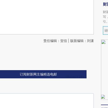
财
财
写
引
责任编辑：贺信 | 版面编辑：刘潇
订阅财新网主编精选电邮