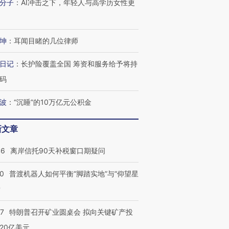
有意思的生活方式·第三对
住三大增长引擎是什么？
有意思的
分子
：
AI冲击之下，年轻人与高学历女性更
坤
：
耳闻目睹的几位律师
日记
：
长护险覆盖全国 筹资和服务给予将持
码
波
：
“沉睡”的10万亿元公积金
新文章
46
离岸信托90天补税窗口期疑问
00
普渡机器人如何平衡“脚踏实地”与“仰望星
？
57
特朗普召开矿业圆桌会 拟向关键矿产投
20亿美元