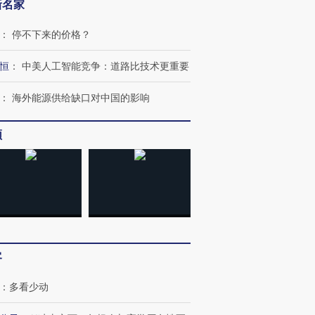
新名家
：
停不下来的价格？
恒
：
中美人工智能竞争：道路比技术更重要
：
海外能源供给缺口对中国的影响
频
”还是“人道危
湖北宜昌局部短时降雨
哈尔滨遭遇短时极端强降
撕裂西班牙
128毫米 紧急转移近
雨 3小时累计雨量超80毫
秘鲁纳斯
4000人
米
13人遇难
客
：
多看少动
进第四届链博
【商旅对话】华住集团
技“链”接产
【特别呈现】寻找100种
CFO：不靠规模取胜，华
【特别呈