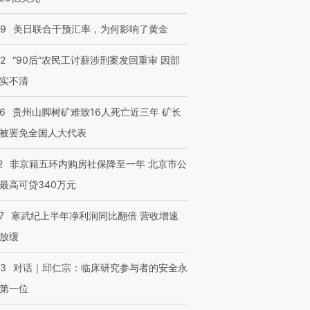
09
美日联合干预汇率，为何影响了黄金
32
“90后”农民工讨薪涉刑案发回重审 因部
实不清
36
贵州山脚树矿难致16人死亡近三年 矿长
被罢免全国人大代表
2
非京籍五环内购房社保降至一年 北京市公
最高可贷340万元
7
寒武纪上半年净利润同比翻倍 营收增速
放缓
53
对话｜邱仁宗：临床研究参与者的安全永
第一位