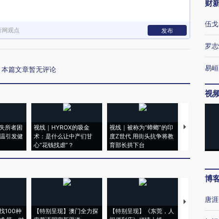
财
伍戈
新网观点
发布
罗志
易峘
本篇文章暂无评论
视
失所者困
视线｜HYROX的吸金
视线｜被称为“蟑螂”的印
视线｜“入侵
高温引发健
术：是什么让中产们甘
度Z世代 用街头抗争将教
机”？难民潮
心“花钱找虐”？
育部长拱下台
飞地休达
博
唐涯
【推广】走
找100种
【特别呈现】澳门全力探
【特别呈现】《东莞，人
会，让数智科