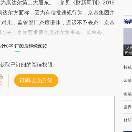
为康达尔第二大股东。（参见《财新周刊》2016
）康达尔方面称：因为有信批违规行为，京基集团并
编
。对此，监管部门态度暧昧，迟迟不予表态。京基
中期以来，多次要求罢免康达尔董事会、监事会。
共计0字 订阅后继续阅读
“入
民潮
获取已订阅的阅读权限
特稿
员
订阅/会员升级
金融
文
金融
世界
财新