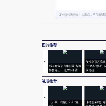
评论仅代表网友个人观点，不代表财
图片推荐
加沙上百万流离
韩国高温创百年纪录 当局
于“塑料烤箱” 
警告停止一切户外活动
康危机
视听推荐
【不唯一答案】不止“养
【特别呈现】寻