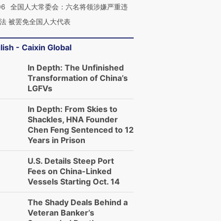
06
全国人大常委会：六名将领涉嫌严重违
法 被罢免全国人大代表
lish - Caixin Global
In Depth: The Unfinished
Transformation of China’s
LGFVs
In Depth: From Skies to
Shackles, HNA Founder
Chen Feng Sentenced to 12
Years in Prison
U.S. Details Steep Port
Fees on China-Linked
Vessels Starting Oct. 14
The Shady Deals Behind a
Veteran Banker’s