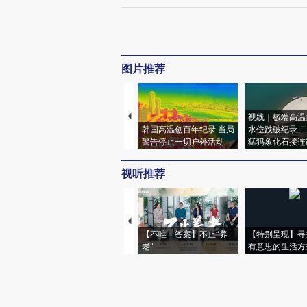
图片推荐
视线｜极端高温
韩国高温创百年纪录 当局
水位跌破纪录 
警告停止一切户外活动
猛犸象化石接连
视听推荐
【不唯一答案】不止“养
【特别呈现】寻
老”
有意思的生活方