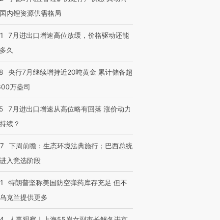
国内锂资源供需格局
1
7月进出口增速高位放缓，价格驱动还能
多久
8
央行7月继续增持近20吨黄金 累计储备超
600万盎司
5
7月进出口增速从高位略有回落 涨价动力
持续？
07
下周前瞻：生态环境法典施行；巴西总统
进入竞选阶段
1
特朗普坚称美国防空弹药库存充足 但不
乌克兰提供更多
24
人事观察｜上海55岁女副市长解冬进京