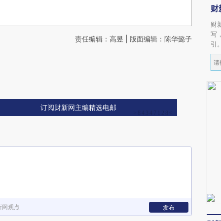
财
财
写
责任编辑：高昱 | 版面编辑：陈华懿子
引
订阅财新网主编精选电邮
新网观点
发布