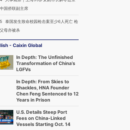
中国侨联副主席
45
泰国发生致命校园枪击案至少6人死亡 枪
父母亦被杀
lish - Caixin Global
In Depth: The Unfinished
Transformation of China’s
LGFVs
In Depth: From Skies to
Shackles, HNA Founder
Chen Feng Sentenced to 12
Years in Prison
U.S. Details Steep Port
Fees on China-Linked
Vessels Starting Oct. 14