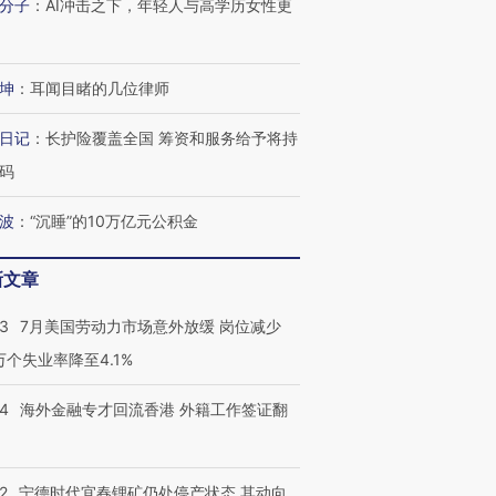
分子
：
AI冲击之下，年轻人与高学历女性更
坤
：
耳闻目睹的几位律师
日记
：
长护险覆盖全国 筹资和服务给予将持
码
波
：
“沉睡”的10万亿元公积金
新文章
43
7月美国劳动力市场意外放缓 岗位减少
3万个失业率降至4.1%
14
海外金融专才回流香港 外籍工作签证翻
2
宁德时代宜春锂矿仍处停产状态 其动向