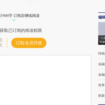
计909字 订阅后继续阅读
编
获取已订阅的阅读权限
“入
员
民潮
订阅/会员升级
文
特稿
金融
金融
世界
财新