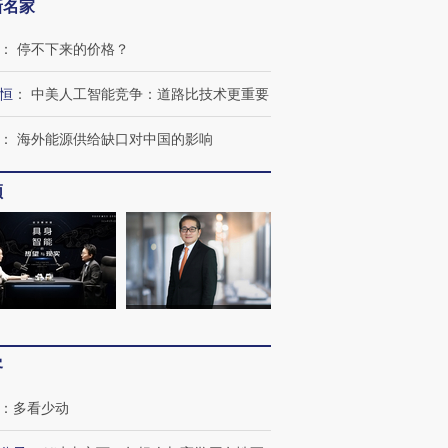
新名家
：
停不下来的价格？
恒
：
中美人工智能竞争：道路比技术更重要
：
海外能源供给缺口对中国的影响
跨国走私7万
视线｜被称为“蟑螂”的印
视线｜“入侵”还是“人道危
检体内含3种
频
度Z世代 用街头抗争将教
机”？难民潮撕裂西班牙
秘鲁纳斯
育部长拱下台
飞地休达
13人遇难
进第四届链博
【商旅对话】华住集团
技“链”接产
【特别呈现】寻找100种
CFO：不靠规模取胜，华
【特别呈
有意思的生活方式·第三对
住三大增长引擎是什么？
有意思的
客
：
多看少动