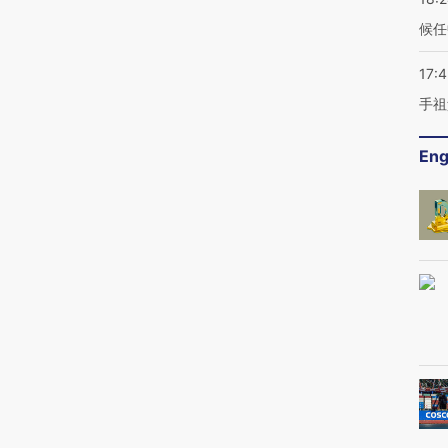
候任
17:
手祖
Eng