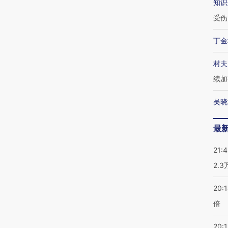
知识
受伤
丁金
村夫
续加
吴晓
最
21:
2.
20:
倍
20:1