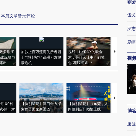
财
伍戈
本篇文章暂无评论
罗志
易峘
致多瑙河
加沙上百万流离失所者困
视线｜HYROX的吸金
马航飞行员
二战沉船与
于“塑料烤箱” 高温引发健
术：是什么让中产们甘
粒摇头丸 尿
视
露出
康危机
心“花钱找虐”？
毒品
【推广】走
找100种
【特别呈现】澳门全力探
【特别呈现】《东莞，人
会，让数智科
式·第一对
索葡语国家新渠道
间便利店》倾情上线
业
博
唐涯