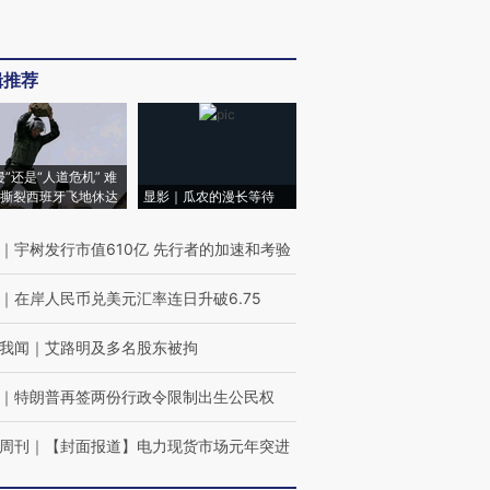
辑推荐
侵”还是“人道危机” 难
撕裂西班牙飞地休达
显影｜瓜农的漫长等待
｜
宇树发行市值610亿 先行者的加速和考验
｜
在岸人民币兑美元汇率连日升破6.75
我闻
｜
艾路明及多名股东被拘
｜
特朗普再签两份行政令限制出生公民权
周刊
｜
【封面报道】电力现货市场元年突进