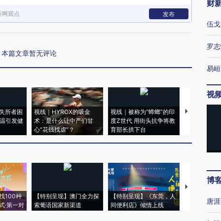
财
新网观点
发布
伍戈
罗志
本篇文章暂无评论
易峘
视
失所者困
视线｜HYROX的吸金
视线｜被称为“蟑螂”的印
视线｜“入侵
高温引发健
术：是什么让中产们甘
度Z世代 用街头抗争将教
机”？难民潮
心“花钱找虐”？
育部长拱下台
飞地休达
博
【推广】走
找100种
【特别呈现】澳门全力探
【特别呈现】《东莞，人
会，让数智科
唐涯
式·第一对
索葡语国家新渠道
间便利店》倾情上线
业