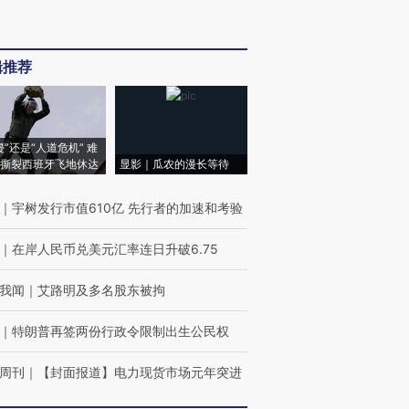
辑推荐
侵”还是“人道危机” 难
撕裂西班牙飞地休达
显影｜瓜农的漫长等待
｜
宇树发行市值610亿 先行者的加速和考验
｜
在岸人民币兑美元汇率连日升破6.75
我闻
｜
艾路明及多名股东被拘
｜
特朗普再签两份行政令限制出生公民权
周刊
｜
【封面报道】电力现货市场元年突进