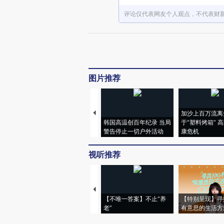
评论仅代表网友个人观点，不代表财
图片推荐
加沙上百万流离
韩国高温创百年纪录 当局
于“塑料烤箱” 
警告停止一切户外活动
康危机
视听推荐
【不唯一答案】不止“养
【特别呈现】寻
老”
有意思的生活方