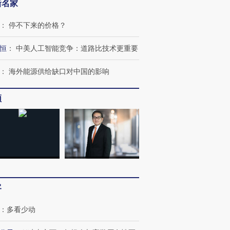
新名家
：
停不下来的价格？
恒
：
中美人工智能竞争：道路比技术更重要
：
海外能源供给缺口对中国的影响
频
”还是“人道危
湖北宜昌局部短时降雨
哈尔滨遭遇短时极端强降
一周天下
撕裂西班牙
128毫米 紧急转移近
雨 3小时累计雨量超80毫
枪杀8人
4000人
米
民涌入西
客
进第四届链博
【商旅对话】华住集团
技“链”接产
【特别呈现】寻找100种
CFO：不靠规模取胜，华
【特别呈
：
多看少动
有意思的生活方式·第三对
住三大增长引擎是什么？
有意思的