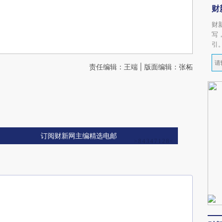
财
财
写
引
责任编辑：王端 | 版面编辑：张柘
订阅财新网主编精选电邮