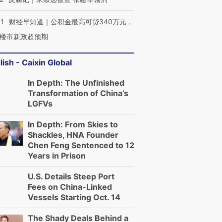
01
财经早知道｜公积金最高可贷340万元，
楼市新政超预期
lish - Caixin Global
In Depth: The Unfinished
Transformation of China’s
LGFVs
In Depth: From Skies to
Shackles, HNA Founder
Chen Feng Sentenced to 12
Years in Prison
U.S. Details Steep Port
Fees on China-Linked
Vessels Starting Oct. 14
The Shady Deals Behind a