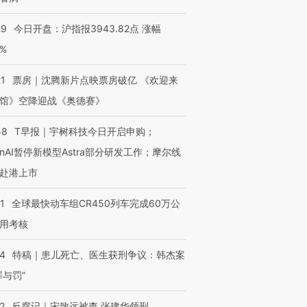
29
今日开盘：沪指报3943.82点 涨幅
0%
21
票房｜沈腾新片点映票房破亿 《欢迎来
馆》空降迎战《奥德赛》
58
T早报｜宇树科技今日开启申购；
enAI暂停新模型Astra部分研发工作；摩尔线
赴港上市
1
全球最快动车组CR450列车完成60万公
用考核
14
特稿｜患儿死亡、医生获刑争议：韩杰案
罪与罚”
2
反腐记｜宋致远被查 张建华领刑