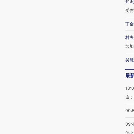
知识
受伤
丁金
村夫
续加
吴晓
最
10:
议；
09:
09:
怎么