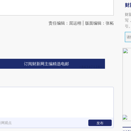
财
财
写
责任编辑：屈运栩 | 版面编辑：张柘
引
订阅财新网主编精选电邮
新网观点
发布