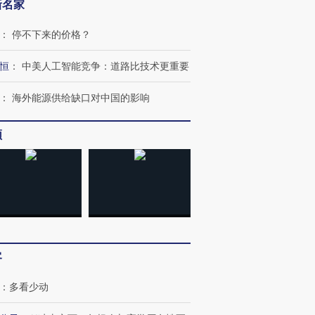
新名家
：
停不下来的价格？
恒
：
中美人工智能竞争：道路比技术更重要
：
海外能源供给缺口对中国的影响
OX的吸金
马航飞行员跨国走私7万
视线｜被称为“蟑螂”的印
让中产们甘
频
粒摇头丸 尿检体内含3种
度Z世代 用街头抗争将教
秘鲁纳斯
”？
毒品
育部长拱下台
13人遇难
进第四届链博
【商旅对话】华住集团
技“链”接产
【特别呈现】寻找100种
CFO：不靠规模取胜，华
【特别呈
有意思的生活方式·第三对
住三大增长引擎是什么？
有意思的
客
：
多看少动