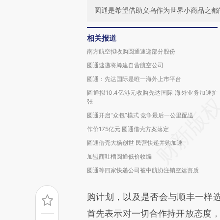
圆通是希望借助义乌作为世界小商品之都
相关报道
南方航空拟收购圆通速递部分股份
圆通速递将筹建自营航空公司
圆通：先达国际是唯一海外上市平台
圆通拟10.4亿港元收购先达国际 海外业务加速扩
张
圆通开启“众包”模式 竞争最后一公里配送
作价175亿元 圆通借壳方案落定
圆通借壳大杨创世 民营快递并购加速
加盟商吐槽圆通低价收编
圆通等四家快递公司被中航协注销空运资质
购计划，以及是否会与顺丰一样
首先表示对一切合作持开放态度，