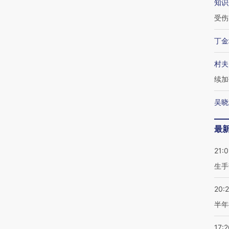
知识
受伤
丁金
村夫
续加
吴晓
最
21:0
生手
20:
半年
17:2