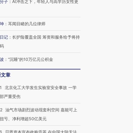
分子
：
AI冲击之下，年轻人与高学历女性更
坤
：
耳闻目睹的几位律师
日记
：
长护险覆盖全国 筹资和服务给予将持
码
波
：
“沉睡”的10万亿元公积金
新文章
1
北京化工大学发生实验室安全事故 一学
部严重受伤
22
油气市场剧烈波动现套利空间 嘉能可上
扭亏、净利增超50亿美元
6
贝恩资本宣布收购贡茶 在中国大陆无法