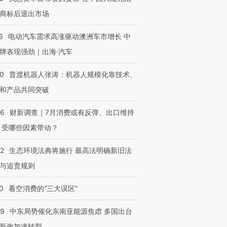
商标后退出市场
6
电动汽车需求高涨驱动澳洲车市增长 中
牌表现强劲｜出海·汽车
00
普渡机器人张涛：机器人规模化靠技术、
和产品共同突破
56
财新调查｜7月消费或有反弹、出口维持
 受哪些因素带动？
42
生态环境法典将施行 最高法明确新旧法
与追责规则
0
看空消费的“三大误区”
59
中东局势催化东南亚能源焦虑 多国出台
新政加速转型