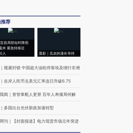
辑推荐
宜昌局部短时降雨
8毫米 紧急转移近
00人
显影｜瓜农的漫长等待
｜
规避封锁 中国超大油轮停靠埃及绕行非洲
｜
在岸人民币兑美元汇率连日升破6.75
我闻
｜
资管掌舵人更替 百年人寿僵局何解
｜
多国出台光伏新政加速转型
周刊
｜
【封面报道】电力现货市场元年突进