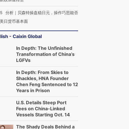
05
分析｜贝森特操盘稳日元，操作巧思能否
美日货币基本面
lish - Caixin Global
In Depth: The Unfinished
Transformation of China’s
LGFVs
In Depth: From Skies to
Shackles, HNA Founder
Chen Feng Sentenced to 12
Years in Prison
U.S. Details Steep Port
Fees on China-Linked
Vessels Starting Oct. 14
The Shady Deals Behind a