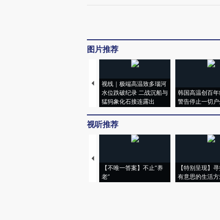
图片推荐
视线｜极端高温致多瑙河
水位跌破纪录 二战沉船与
韩国高温创百年
猛犸象化石接连露出
警告停止一切户
视听推荐
【不唯一答案】不止“养
【特别呈现】寻
老”
有意思的生活方