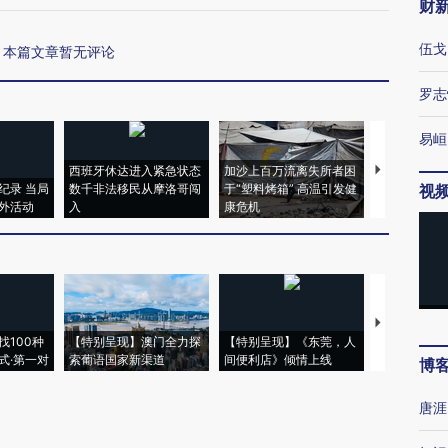
财
伍戈
本篇文章暂无评论
罗志
易峘
西班牙休达进入紧急状态
加沙上百万流离失所者困
视线｜HYR
纪录 当局
数千非法移民从摩洛哥闯
于“塑料烤箱” 高温引发健
术：是什么
视
外活动
入
康危机
心“花钱找虐
【推广】走
找100种
【特别呈现】澳门全力探
【特别呈现】《东莞，人
会，让数智科
式·第一对
索葡语国家新渠道
间便利店》倾情上线
业
博
唐涯