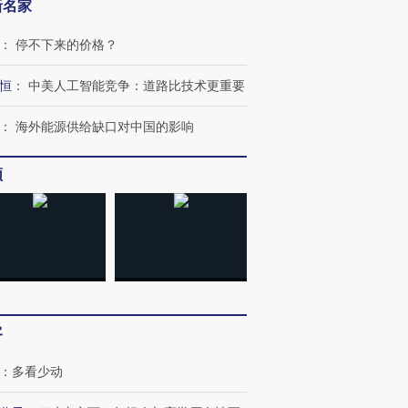
新名家
：
停不下来的价格？
恒
：
中美人工智能竞争：道路比技术更重要
：
海外能源供给缺口对中国的影响
频
跨国走私7万
视线｜被称为“蟑螂”的印
视线｜“入侵”还是“人道危
检体内含3种
度Z世代 用街头抗争将教
机”？难民潮撕裂西班牙
秘鲁纳斯
育部长拱下台
飞地休达
13人遇难
客
：
多看少动
进第四届链博
【商旅对话】华住集团
技“链”接产
【特别呈现】寻找100种
CFO：不靠规模取胜，华
【特别呈