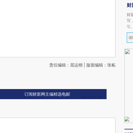
财
财
写
引
责任编辑：屈运栩 | 版面编辑：张柘
订阅财新网主编精选电邮