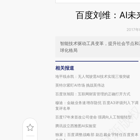
百度刘维：AI
2017年
智能技术驱动工具变革，提升社会节点和
球化格局
相关报道
地平线余凯：无人驾驶需AI技术实现三项突破
英特尔紧盯AI市场 挑战英伟达
百度张旭阳：互联网财富管理的正确打开方式
穆迪：金融业务速增存隐忧 百度A3评级列入下调
复评名单
百度17年来首改公司使命 强调向人工智能转型
腾讯设立西雅图AI实验室
独家｜百度调整战略部 副总裁金宇转任百度资本