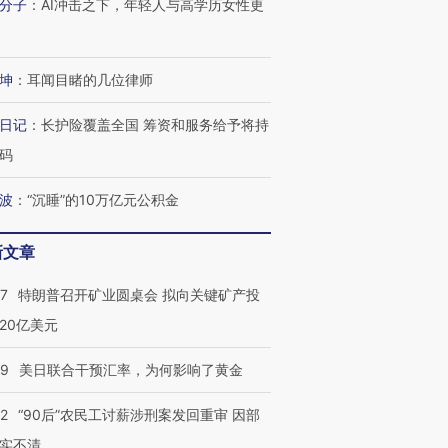
分子
：
AI冲击之下，年轻人与高学历女性更
有意思的生活方式·第三对
住三大增长引擎是什么？
有意思的
坤
：
耳闻目睹的几位律师
日记
：
长护险覆盖全国 筹资和服务给予将持
码
波
：
“沉睡”的10万亿元公积金
新文章
57
特朗普召开矿业圆桌会 拟向关键矿产投
20亿美元
09
美日联合干预汇率，为何影响了黄金
32
“90后”农民工讨薪涉刑案发回重审 因部
实不清