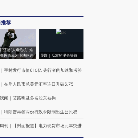
辑推荐
侵”还是“人道危机” 难
撕裂西班牙飞地休达
显影｜瓜农的漫长等待
｜
宇树发行市值610亿 先行者的加速和考验
｜
在岸人民币兑美元汇率连日升破6.75
我闻
｜
艾路明及多名股东被拘
｜
特朗普再签两份行政令限制出生公民权
周刊
｜
【封面报道】电力现货市场元年突进