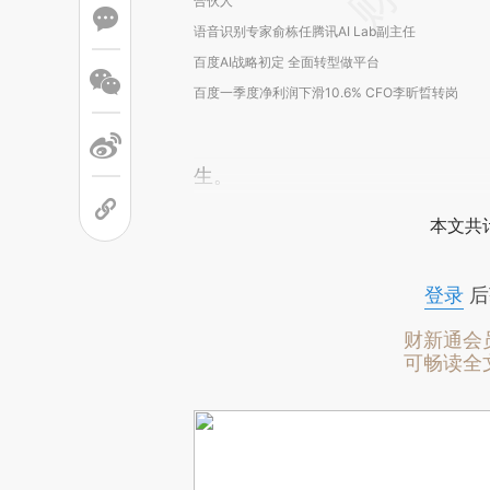
合伙人
语音识别专家俞栋任腾讯AI Lab副主任
百度AI战略初定 全面转型做平台
百度一季度净利润下滑10.6% CFO李昕晢转岗
生。
本文共计
登录
后
财新通会
可畅读全