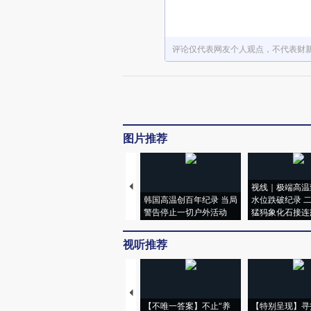
评论仅代表网友个人观点，不代表财
图片推荐
视线｜极端高温
韩国高温创百年纪录 当局
水位跌破纪录 
警告停止一切户外活动
猛犸象化石接连
视听推荐
【不唯一答案】不止“养
【特别呈现】寻