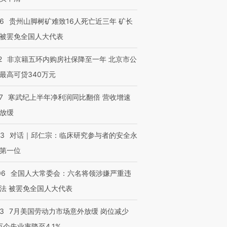
36
贵州山脚树矿难致16人死亡近三年 矿长
被罢免全国人大代表
2
非京籍五环内购房社保降至一年 北京市公
最高可贷340万元
7
寒武纪上半年净利润同比翻倍 营收增速
放缓
53
对话｜邱仁宗：临床研究参与者的安全永
第一位
06
全国人大常委会：六名将领涉嫌严重违
法 被罢免全国人大代表
43
7月美国劳动力市场意外放缓 岗位减少
3万个失业率降至4.1%