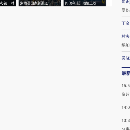
知识
式·第一对
索葡语国家新渠道
间便利店》倾情上线
业
受伤
丁金
村夫
续加
吴晓
最
15:
资超
14:
13:
分事