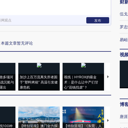
财
伍戈
新网观点
发布
罗志
易峘
本篇文章暂无评论
视
致多瑙河
加沙上百万流离失所者困
视线｜HYROX的吸金
马航飞行员
二战沉船与
于“塑料烤箱” 高温引发健
术：是什么让中产们甘
粒摇头丸 尿
露出
康危机
心“花钱找虐”？
毒品
博
唐涯
【推广】走
找100种
【特别呈现】澳门全力探
【特别呈现】《东莞，人
会，让数智科