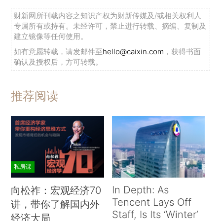
财新网所刊载内容之知识产权为财新传媒及/或相关权利人
专属所有或持有。未经许可，禁止进行转载、摘编、复制及
建立镜像等任何使用。
如有意愿转载，请发邮件至
hello@caixin.com
，获得书面
确认及授权后，方可转载。
推荐阅读
私房课
In Depth: As
向松祚：宏观经济70
Tencent Lays Off
讲，带你了解国内外
Staff, Is Its ‘Winter’
经济大局