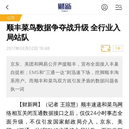
公司
顺丰菜鸟数据争夺战升级 全行业入
局站队
2017年06月02日 19:48
T中
京东、美团和网易公开声援顺丰，宣布全面接入丰巢
自提柜；EMS和“三通一达”则迅速下场，挖脚顺丰淘
系用户。而顺丰和菜鸟双方就引发矛盾的数据问题各
执一词
【财新网】（记者
王琼慧
）
顺丰速递
和
菜鸟网
络
相互关闭互通数据接口之后，仅仅24小时事态全
面升级，不仅引发国家邮政局介入，京东、美