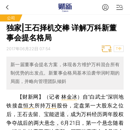
公司
独家|王石择机交棒 详解万科新董
事会提名格局
2017年06月22日 07:54
T中
新一届董事会提名方案，体现各方维护万科混合所有
制优势的出发点。新董事会格局基本沿袭华润时期的
局面，并略向管理团队倾斜
【财新网】（记者
林金冰
）
自“白武士”深圳地
铁接盘
恒大
所持
万科
股份，定盘第一大股东之位
后，王石去留、宝能进退，成为万科经历两年股权
争夺战后的两大悬念，6月21日，第一个悬念随着