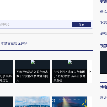
财
伍戈
罗志
新网观点
发布
易峘
本篇文章暂无评论
视
西班牙休达进入紧急状态
加沙上百万流离失所者困
视线｜HYR
纪录 当局
数千非法移民从摩洛哥闯
于“塑料烤箱” 高温引发健
术：是什么
外活动
入
康危机
心“花钱找虐
博
唐涯