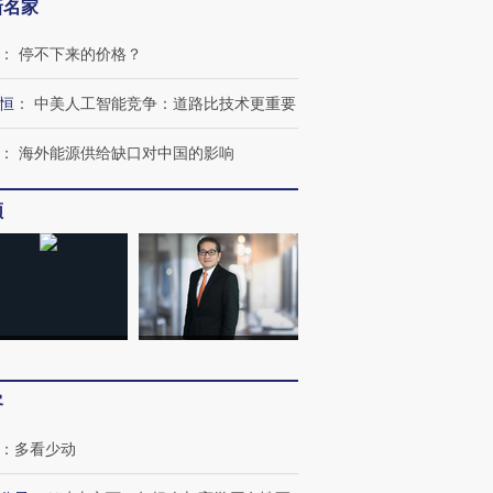
新名家
：
停不下来的价格？
恒
：
中美人工智能竞争：道路比技术更重要
：
海外能源供给缺口对中国的影响
频
OX的吸金
马航飞行员跨国走私7万
视线｜被称为“蟑螂”的印
让中产们甘
粒摇头丸 尿检体内含3种
度Z世代 用街头抗争将教
秘鲁纳斯
”？
毒品
育部长拱下台
13人遇难
客
：
多看少动