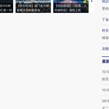
知识
【推广】走
找100种
【特别呈现】澳门全力探
【特别呈现】《东莞，人
会，让数智科
受伤
式·第一对
索葡语国家新渠道
间便利店》倾情上线
业
丁金
村夫
续加
吴晓
最
10:
的天
10:
09:
元二