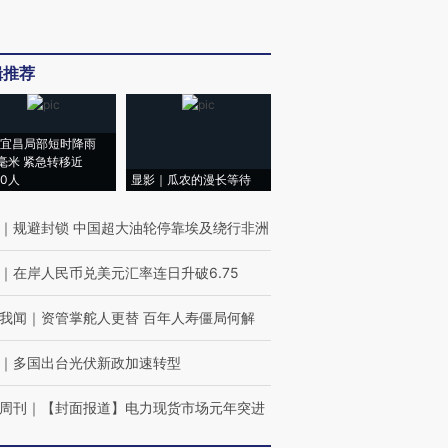
辑推荐
宜昌局部短时降雨
8毫米 紧急转移近
00人
显影｜瓜农的漫长等待
｜
规避封锁 中国超大油轮停靠埃及绕行非洲
｜
在岸人民币兑美元汇率连日升破6.75
我闻
｜
资管掌舵人更替 百年人寿僵局何解
｜
多国出台光伏新政加速转型
周刊
｜
【封面报道】电力现货市场元年突进