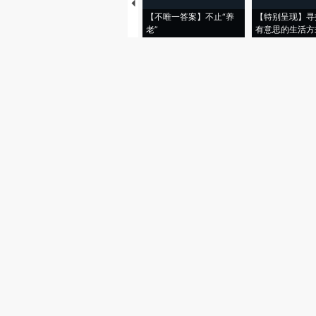
【不唯一答案】不止“养
【特别呈现】寻
老”
有意思的生活方