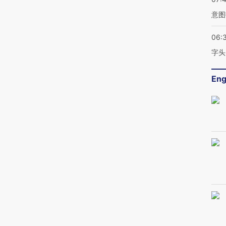
意图
06:
字头
Eng