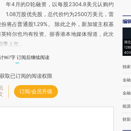
年4月的D轮融资，以每股2304.8美元认购约
1.08万股优先股，总代价约为2500万美元，雷
编
将占普通股1.29%。 除此之外，新加坡主权基
司英特尔也均有投资。据香港本地媒体报道，此次
湖北
四季上市。
12
40
计967字 订阅后继续阅读
独家
获取已订阅的阅读权限
金融
员
订阅/会员升级
金融
文
能源
财新