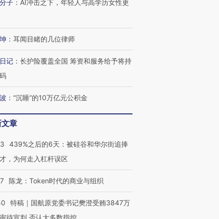
分子
：
AI冲击之下，年轻人与高学历女性更
进第四届链博
【商旅对话】华住集团
技“链”接产
【特别呈现】寻找100种
CFO：不靠规模取胜，华
【特别呈
有意思的生活方式·第三对
住三大增长引擎是什么？
有意思的
坤
：
耳闻目睹的几位律师
日记
：
长护险覆盖全国 筹资和服务给予将持
码
波
：
“沉睡”的10万亿元公积金
新文章
53
439%之后的6天：被硅谷和华尔街追捧
才，为何走入杠杆误区
07
陈龙：Token时代的商业与组织
50
特稿｜国航原党委书记樊澄受贿3847万
审待宣判 否认大多数指控