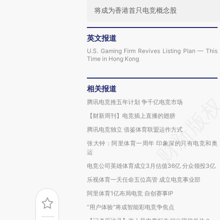
将成为香港首只电竞概念股
英文报道
U.S. Gaming Firm Revives Listing Plan — This
Time in Hong Kong
相关报道
腾讯电竞推五年计划 争千亿电竞市场
【财新周刊】电竞插上直播的翅膀
腾讯电竞独立 借鉴体育联盟运作方式
张大钟：阿里体育一周年 印象深的只有电竞和奥
运
电竞公司英雄体育成立3月估值36亿 分众领投3亿
乐视体育一天任命五位高管 成立电竞事业部
阿里体育1亿布局电竞 自创赛事IP
“用户体验”将成智能彩电竞争焦点