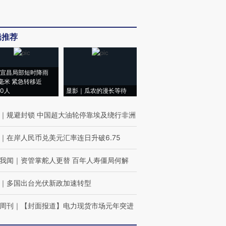
辑推荐
宜昌局部短时降雨
8毫米 紧急转移近
00人
显影｜瓜农的漫长等待
｜
规避封锁 中国超大油轮停靠埃及绕行非洲
｜
在岸人民币兑美元汇率连日升破6.75
我闻
｜
资管掌舵人更替 百年人寿僵局何解
｜
多国出台光伏新政加速转型
周刊
｜
【封面报道】电力现货市场元年突进