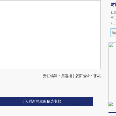
财
财
写
引
责任编辑：屈运栩 | 版面编辑：张柘
订阅财新网主编精选电邮