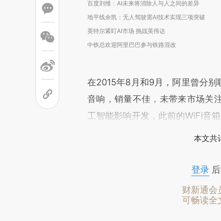
百度刘维：AI未来将消除人与人之间的差异
地平线余凯：无人驾驶需AI技术实现三项突破
英特尔紧盯AI市场 挑战英伟达
中铁总欢迎阿里巴巴参与铁路混改
在2015年8月和9月，阿里曾分别
音响，销量不佳，未带来市场关
工智能影响开发，此前的WiFi音
本文共计
登录
后
财新通会
可畅读全