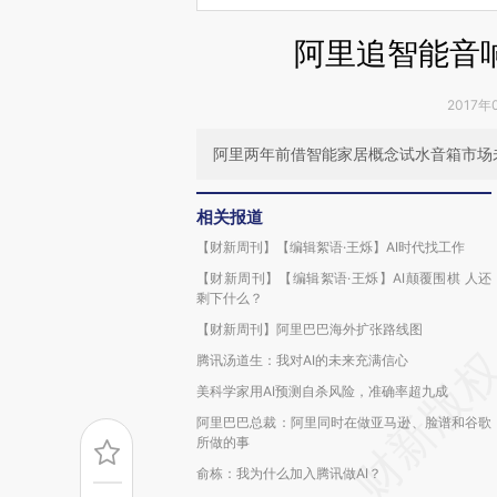
阿里追智能音
2017年
阿里两年前借智能家居概念试水音箱市场
相关报道
【财新周刊】【编辑絮语·王烁】AI时代找工作
【财新周刊】【编辑絮语·王烁】AI颠覆围棋 人还
剩下什么？
【财新周刊】阿里巴巴海外扩张路线图
腾讯汤道生：我对AI的未来充满信心
美科学家用AI预测自杀风险，准确率超九成
阿里巴巴总裁：阿里同时在做亚马逊、脸谱和谷歌
所做的事
俞栋：我为什么加入腾讯做AI？