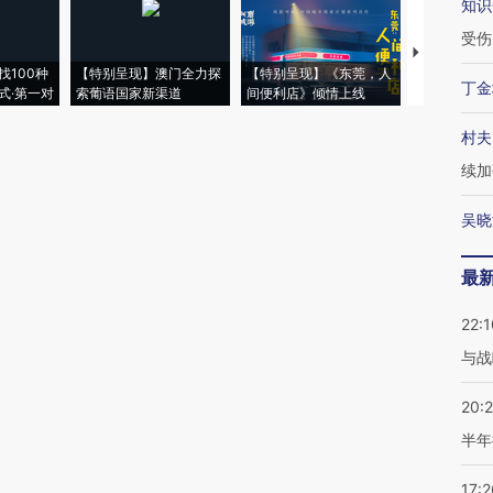
知识
受伤
【推广】走
找100种
【特别呈现】澳门全力探
【特别呈现】《东莞，人
会，让数智科
丁金
式·第一对
索葡语国家新渠道
间便利店》倾情上线
业
村夫
续加
吴晓
最
22:1
与战
20:
半年
17:2