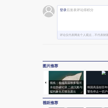
登录
后发表评论得积分
评论仅代表网友个人观点，不代表财
图片推荐
视线｜极端高温致多瑙河
水位跌破纪录 二战沉船与
韩国高温创百年
猛犸象化石接连露出
警告停止一切户
视听推荐