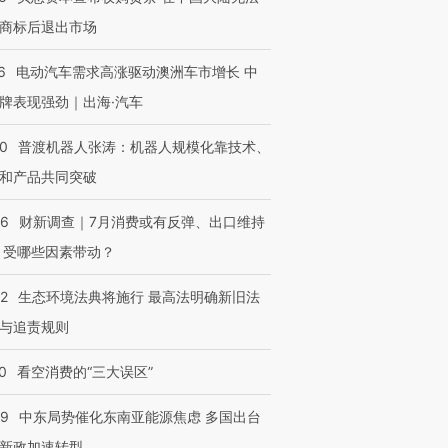
商标后退出市场
6
电动汽车需求高涨驱动澳洲车市增长 中
牌表现强劲｜出海·汽车
00
普渡机器人张涛：机器人规模化靠技术、
和产品共同突破
56
财新调查｜7月消费或有反弹、出口维持
 受哪些因素带动？
42
生态环境法典将施行 最高法明确新旧法
与追责规则
0
看空消费的“三大误区”
59
中东局势催化东南亚能源焦虑 多国出台
新政加速转型