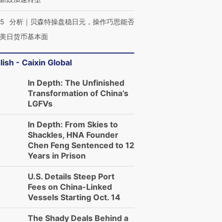
05
分析｜贝森特操盘稳日元，操作巧思能否
美日货币基本面
lish - Caixin Global
In Depth: The Unfinished
Transformation of China’s
LGFVs
In Depth: From Skies to
Shackles, HNA Founder
Chen Feng Sentenced to 12
Years in Prison
U.S. Details Steep Port
Fees on China-Linked
Vessels Starting Oct. 14
The Shady Deals Behind a