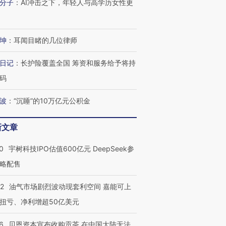
分子
：
AI冲击之下，年轻人与高学历女性更
进第四届链博
【商旅对话】华住集团
技“链”接产
【特别呈现】寻找100种
CFO：不靠规模取胜，华
【特别呈
坤
：
耳闻目睹的几位律师
有意思的生活方式·第三对
住三大增长引擎是什么？
有意思的
日记
：
长护险覆盖全国 筹资和服务给予将持
码
波
：
“沉睡”的10万亿元公积金
新文章
0
宇树科技IPO估值600亿元 DeepSeek参
略配售
22
油气市场剧烈波动现套利空间 嘉能可上
扭亏、净利增超50亿美元
6
贝恩资本宣布收购贡茶 在中国大陆无法