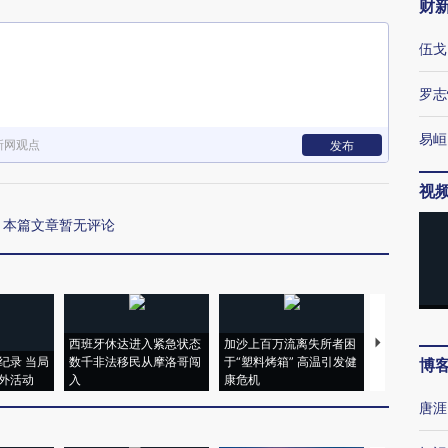
财
伍戈
罗志
易峘
新网观点
发布
视
本篇文章暂无评论
西班牙休达进入紧急状态
加沙上百万流离失所者困
视线｜HYR
纪录 当局
数千非法移民从摩洛哥闯
于“塑料烤箱” 高温引发健
术：是什么
博
外活动
入
康危机
心“花钱找虐
唐涯