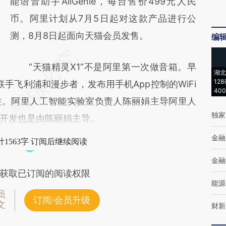
能语音助手AliGenie，每台售价499元人民
币。阿里计划从7月5日起对这款产品进行公
测，8月8日起面向天猫会员发售。
编
“天猫精灵X1”不是阿里第一次做音箱。早
湖北
12
联手飞利浦和漫步者，发布用手机App控制的WiFi
40
注。阿里人工智能实验室负责人陈丽娟主导阿里人
独家
箱开发也是由陈丽娟主导。
金融
1563字 订阅后继续阅读
金融
获取已订阅的阅读权限
能源
员
订阅/会员升级
文
财新