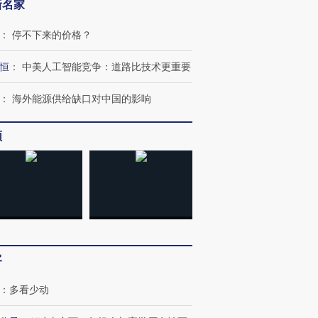
新名家
：
停不下来的价格？
恒
：
中美人工智能竞争：道路比技术更重要
：
海外能源供给缺口对中国的影响
频
OX的吸金
马航飞行员跨国走私7万
视线｜被称为“蟑螂”的印
让中产们甘
粒摇头丸 尿检体内含3种
度Z世代 用街头抗争将教
秘鲁纳斯
客
”？
毒品
育部长拱下台
13人遇难
：
多看少动