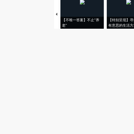
【不唯一答案】不止“养
【特别呈现】寻
老”
有意思的生活方