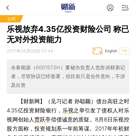
公司
乐视放弃4.35亿投资财险公司 称已
无对外投资能力
2017年08月08日 07:44
English
T中
永泰能源（600157.SH）董秘办负责人也告诉财新记
者，尽管协议已经签署，但目前只是合作意向，不涉
及出资
【财新网】（见习记者 孙聪颖）
债台高驻之时
4.35亿投资财险银行，
乐视
之举引发了债权人对乐
视网创始人
贾跃亭
偿债诚意的质疑。8月8日乐视控
股方面称，投资规划系一年前筹谋。2017年年初财