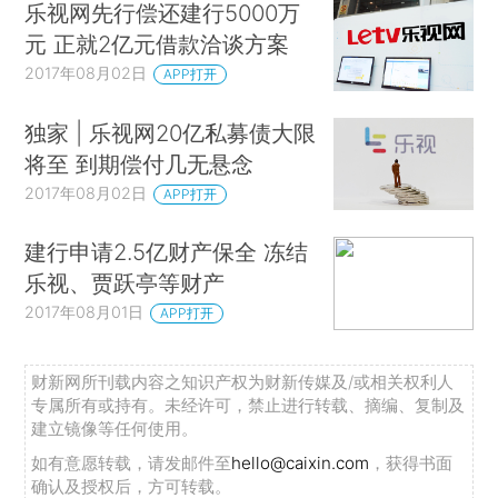
乐视网先行偿还建行5000万
元 正就2亿元借款洽谈方案
2017年08月02日
APP打开
独家 | 乐视网20亿私募债大限
将至 到期偿付几无悬念
2017年08月02日
APP打开
建行申请2.5亿财产保全 冻结
乐视、贾跃亭等财产
2017年08月01日
APP打开
财新网所刊载内容之知识产权为财新传媒及/或相关权利人
专属所有或持有。未经许可，禁止进行转载、摘编、复制及
建立镜像等任何使用。
如有意愿转载，请发邮件至
hello@caixin.com
，获得书面
确认及授权后，方可转载。