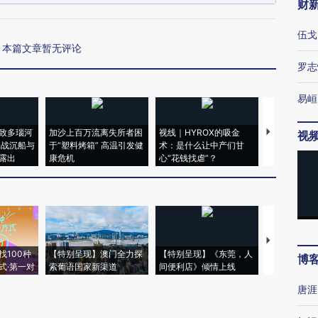
财
伍戈
本篇文章暂无评论
罗志
易峘
致多瑙河
加沙上百万流离失所者困
视线｜HYROX的吸金
马航飞行员
视
二战沉船与
于“塑料烤箱” 高温引发健
术：是什么让中产们甘
粒摇头丸 尿
露出
康危机
心“花钱找虐”？
毒品
【推广】走
找100种
【特别呈现】澳门全力探
【特别呈现】《东莞，人
会，让数智科
博
式·第一对
索葡语国家新渠道
间便利店》倾情上线
业
唐涯