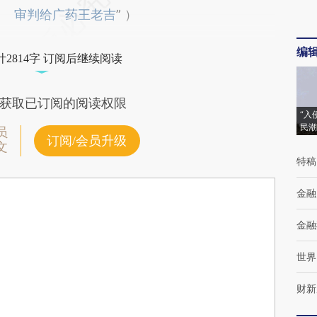
审判给广药王老吉
” ）
编
2814字 订阅后继续阅读
获取已订阅的阅读权限
“入
民潮
员
订阅/会员升级
文
特稿
金融
金融
世界
财新