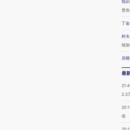
知识
受伤
丁金
村夫
续加
吴晓
最
21:
2.
20:
倍
20:1