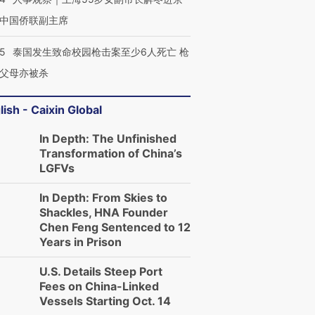
中国侨联副主席
45
泰国发生致命校园枪击案至少6人死亡 枪
父母亦被杀
lish - Caixin Global
In Depth: The Unfinished
Transformation of China’s
LGFVs
In Depth: From Skies to
Shackles, HNA Founder
Chen Feng Sentenced to 12
Years in Prison
U.S. Details Steep Port
Fees on China-Linked
Vessels Starting Oct. 14