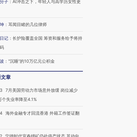
分子
：
AI冲击之下，年轻人与高学历女性更
坤
：
耳闻目睹的几位律师
日记
：
长护险覆盖全国 筹资和服务给予将持
码
波
：
“沉睡”的10万亿元公积金
新文章
43
7月美国劳动力市场意外放缓 岗位减少
3万个失业率降至4.1%
14
海外金融专才回流香港 外籍工作签证翻
2
宁德时代宜春锂矿仍处停产状态 其动向