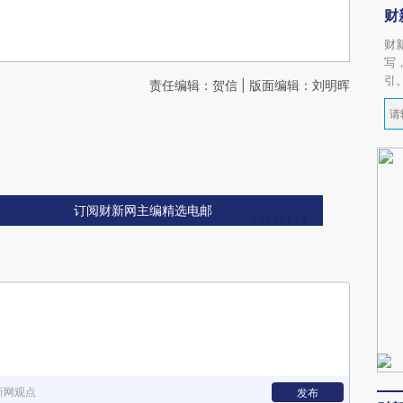
财
财
写
引
责任编辑：贺信 | 版面编辑：刘明晖
订阅财新网主编精选电邮
新网观点
发布