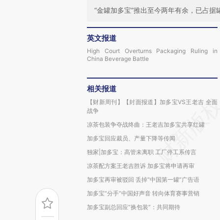
“金罐加多宝”推出至今两年有余，已占
英文报道
High Court Overturns Packaging Ruling in
China Beverage Battle
相关报道
【财新周刊】【封面报道】加多宝VS王老吉 全面
战争
凉茶包装争夺战终曲：王老吉加多宝共享红罐
加多宝回应裁员、产量下降等传闻
独家|加多宝：高管未离职 工厂停工系传言
凉茶配方案王老吉胜诉 加多宝将申请再审
加多宝再审被驳回 丢掉“中国第一罐”广告语
加多宝“分手”中国好声音 转向体育赛事营销
加多宝副总回应“换包装”：共同期待