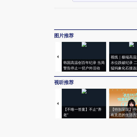
图片推荐
视线｜极端高温
韩国高温创百年纪录 当局
水位跌破纪录 
警告停止一切户外活动
猛犸象化石接连
视听推荐
【不唯一答案】不止“养
【特别呈现】寻
老”
有意思的生活方