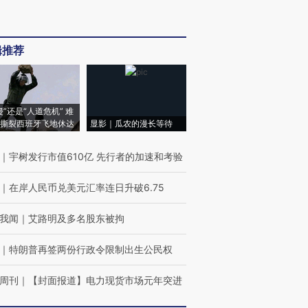
辑推荐
侵”还是“人道危机” 难
撕裂西班牙飞地休达
显影｜瓜农的漫长等待
｜
宇树发行市值610亿 先行者的加速和考验
｜
在岸人民币兑美元汇率连日升破6.75
我闻
｜
艾路明及多名股东被拘
｜
特朗普再签两份行政令限制出生公民权
周刊
｜
【封面报道】电力现货市场元年突进