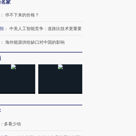
新名家
：
停不下来的价格？
恒
：
中美人工智能竞争：道路比技术更重要
：
海外能源供给缺口对中国的影响
跨国走私7万
视线｜被称为“蟑螂”的印
视线｜“入侵”还是“人道危
频
检体内含3种
度Z世代 用街头抗争将教
机”？难民潮撕裂西班牙
秘鲁纳斯
育部长拱下台
飞地休达
13人遇难
进第四届链博
【商旅对话】华住集团
技“链”接产
【特别呈现】寻找100种
CFO：不靠规模取胜，华
【特别呈
客
有意思的生活方式·第三对
住三大增长引擎是什么？
有意思的
：
多看少动