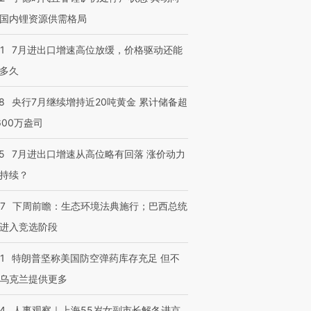
国内锂资源供需格局
1
7月进出口增速高位放缓，价格驱动还能
多久
8
央行7月继续增持近20吨黄金 累计储备超
600万盎司
5
7月进出口增速从高位略有回落 涨价动力
持续？
07
下周前瞻：生态环境法典施行；巴西总统
进入竞选阶段
1
特朗普坚称美国防空弹药库存充足 但不
乌克兰提供更多
24
人事观察｜上海55岁女副市长解冬进京