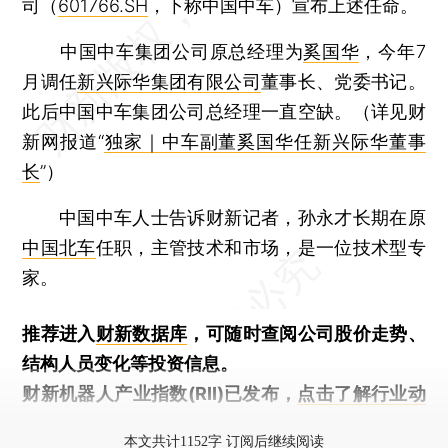
司（
601766.SH
，下称中国中车）宣布上述任命。
中国中车集团公司原总经理为
奚国华
，今年7
月调任
新兴际华集团有限公司
董事长、党委书记。
此后中国中车集团公司总经理一直空缺。（详见财
新网报道“
独家｜中车副董奚国华任新兴际华董事
长
”）
中国中车人士告诉财新记者，孙永才长期在原
中国北车
任职，主管技术和市场，是一位技术型专
家。
推荐进入
财新数据库
，可随时查阅公司股价走势、
结构人员变化等投资信息。
财新机器人产业指数(RII)已发布，
点击了解行业动
态
本文共计1152字 订阅后继续阅读