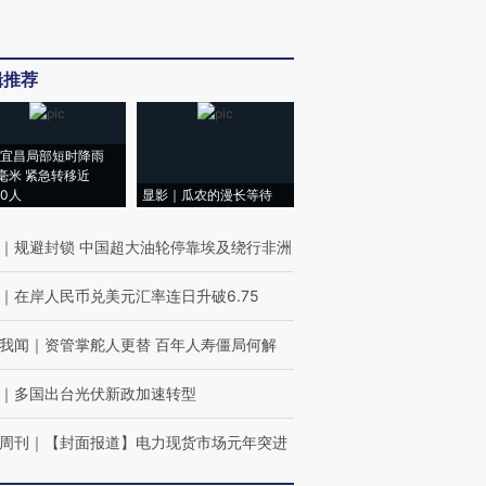
辑推荐
宜昌局部短时降雨
8毫米 紧急转移近
00人
显影｜瓜农的漫长等待
｜
规避封锁 中国超大油轮停靠埃及绕行非洲
｜
在岸人民币兑美元汇率连日升破6.75
我闻
｜
资管掌舵人更替 百年人寿僵局何解
｜
多国出台光伏新政加速转型
周刊
｜
【封面报道】电力现货市场元年突进