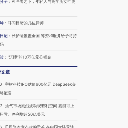
分子
：
AI冲击之下，年轻人与高学历女性更
坤
：
耳闻目睹的几位律师
日记
：
长护险覆盖全国 筹资和服务给予将持
码
波
：
“沉睡”的10万亿元公积金
新文章
0
宇树科技IPO估值600亿元 DeepSeek参
略配售
22
油气市场剧烈波动现套利空间 嘉能可上
扭亏、净利增超50亿美元
6
贝恩资本宣布收购贡茶 在中国大陆无法