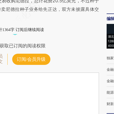
易收购尼德拉，总计花费20.5亿美元，不过种子
转卖尼德拉种子业务给先正达，双方未披露具体交
编
1364字 订阅后继续阅读
湖北
12
获取已订阅的阅读权限
40
员
独家
订阅/会员升级
文
金融
金融
能源
财新