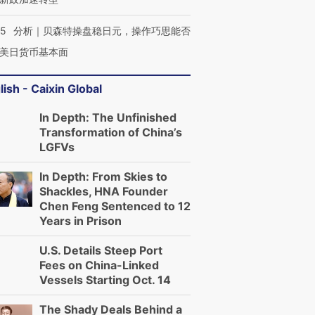
05
分析｜贝森特操盘稳日元，操作巧思能否
美日货币基本面
lish - Caixin Global
In Depth: The Unfinished
Transformation of China’s
LGFVs
In Depth: From Skies to
Shackles, HNA Founder
Chen Feng Sentenced to 12
Years in Prison
U.S. Details Steep Port
Fees on China-Linked
Vessels Starting Oct. 14
The Shady Deals Behind a