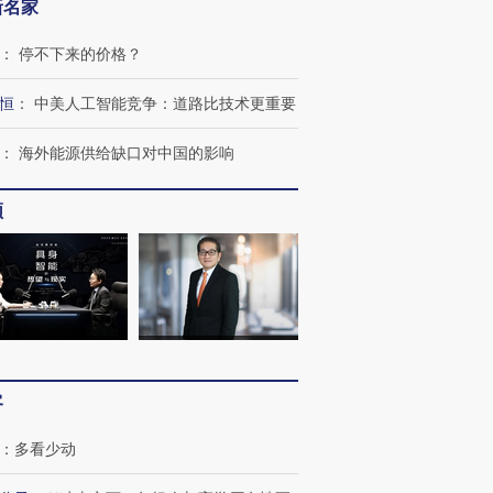
新名家
：
停不下来的价格？
恒
：
中美人工智能竞争：道路比技术更重要
：
海外能源供给缺口对中国的影响
频
OX的吸金
马航飞行员跨国走私7万
视线｜被称为“蟑螂”的印
让中产们甘
粒摇头丸 尿检体内含3种
度Z世代 用街头抗争将教
秘鲁纳斯
”？
毒品
育部长拱下台
13人遇难
客
进第四届链博
【商旅对话】华住集团
技“链”接产
【特别呈现】寻找100种
CFO：不靠规模取胜，华
【特别呈
：
多看少动
有意思的生活方式·第三对
住三大增长引擎是什么？
有意思的