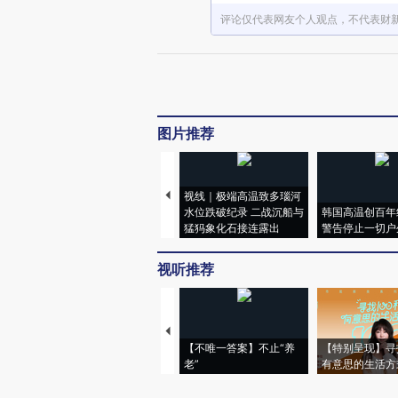
评论仅代表网友个人观点，不代表财
图片推荐
视线｜极端高温致多瑙河
水位跌破纪录 二战沉船与
韩国高温创百年
猛犸象化石接连露出
警告停止一切户
视听推荐
【不唯一答案】不止“养
【特别呈现】寻
老”
有意思的生活方