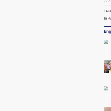
14:
撬动
Eng