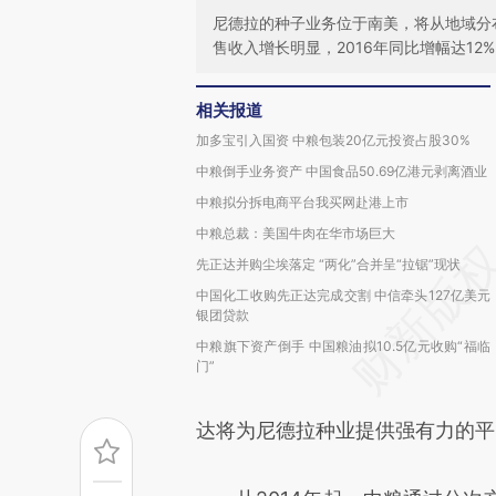
尼德拉的种子业务位于南美，将从地域分
售收入增长明显，2016年同比增幅达12%
相关报道
加多宝引入国资 中粮包装20亿元投资占股30%
中粮倒手业务资产 中国食品50.69亿港元剥离酒业
中粮拟分拆电商平台我买网赴港上市
中粮总裁：美国牛肉在华市场巨大
先正达并购尘埃落定 “两化”合并呈“拉锯”现状
中国化工收购先正达完成交割 中信牵头127亿美元
银团贷款
中粮旗下资产倒手 中国粮油拟10.5亿元收购“福临
门”
达将为尼德拉种业提供强有力的平