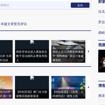
财
新网观点
发布
伍戈
罗志
本篇文章暂无评论
易峘
视
西班牙休达进入紧急状态
加沙上百万流离失所者困
视线｜HYR
纪录 当局
数千非法移民从摩洛哥闯
于“塑料烤箱” 高温引发健
术：是什么
外活动
入
康危机
心“花钱找虐
博
【推广】走
找100种
【特别呈现】澳门全力探
【特别呈现】《东莞，人
会，让数智科
唐涯
式·第一对
索葡语国家新渠道
间便利店》倾情上线
业