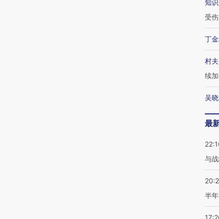
知识
受伤
丁金
村夫
续加
吴晓
最
22:1
与战
20:
半年
17:2