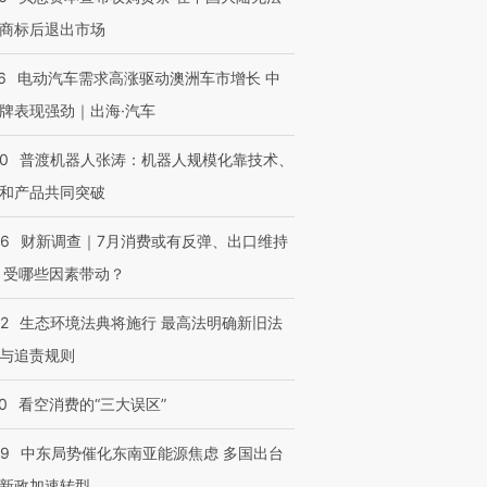
商标后退出市场
6
电动汽车需求高涨驱动澳洲车市增长 中
牌表现强劲｜出海·汽车
00
普渡机器人张涛：机器人规模化靠技术、
和产品共同突破
56
财新调查｜7月消费或有反弹、出口维持
 受哪些因素带动？
42
生态环境法典将施行 最高法明确新旧法
与追责规则
0
看空消费的“三大误区”
59
中东局势催化东南亚能源焦虑 多国出台
新政加速转型